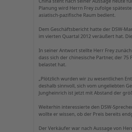
China steht nach seiner Aussage heute für
Planung wird Herrn Frey zufolge späteste
asiatisch-pazifische Raum bedient.
Dem Geschäftsbericht hatte der DSW-Mann 
im vierten Quartal 2012 veräußert hat. Di
In seiner Antwort stellte Herr Frey zunäc
dass sich der chinesische Partner, der 7
belastet hat.
„Plötzlich wurden wir zu wesentlichen En
deshalb sinnvoll, sich vom ungeliebten G
Jungheinrich ist jetzt mit Abstand der g
Weiterhin interessierte den DSW-Sprecher,
wollte er wissen, ob der Preis bereits en
Der Verkäufer war nach Aussage von Herrn 