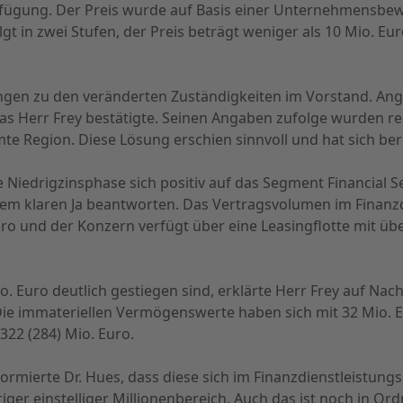
erfügung. Der Preis wurde auf Basis einer Unternehmensbe
lgt in zwei Stufen, der Preis beträgt weniger als 10 Mio. Eu
gen zu den veränderten Zuständigkeiten im Vorstand. An
was Herr Frey bestätigte. Seinen Angaben zufolge wurden re
te Region. Diese Lösung erschien sinnvoll und hat sich ber
e Niedrigzinsphase sich positiv auf das Segment Financial S
inem klaren Ja beantworten. Das Vertragsvolumen im Finan
Euro und der Konzern verfügt über eine Leasingflotte mit ü
o. Euro deutlich gestiegen sind, erklärte Herr Frey auf Na
 Die immateriellen Vermögenswerte haben sich mit 32 Mio.
322 (284) Mio. Euro.
ormierte Dr. Hues, dass diese sich im Finanzdienstleistung
edriger einstelliger Millionenbereich. Auch das ist noch in O