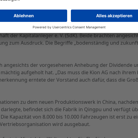
n Dr. Steffen Kraus von der Deutschen Schutzvereinigung fü
t der Kapitalanleger e. V. (SdK). Beide brachten angesicht
ng zum Ausdruck. Die Begriffe „bodenständig und zukunft
ch angesichts der vorgesehenen Anhebung der Dividende und
12 mächtig aufgeholt hat. „Das muss die Kion AG nach ihre
rkennung erntete der Vorstand auch dafür, dass die Großp
ationen zu dem neuen Produktionswerk in China, nachdem d
 darlegte, befindet sich die Fabrik in Qingpu und verfügt üb
ie Kapazität von 8.000 bis 10.000 Fahrzeugen ist erst zu ei
ertriebsorganisation wird ausgebaut.