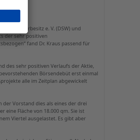
r Wertpapierbesitz e. V. (DSW) und
s der sehr positiven
sbezogen“ fand Dr. Kraus passend für
 des sehr positiven Verlaufs der Aktie,
m bevorstehenden Börsendebüt erst einmal
rojekte alle im Zeitplan abgewickelt
er Vorstand dies als eines der drei
er eine Fläche von 18.000 qm. Sie ist
nem Viertel ausgelastet. Es gibt aber