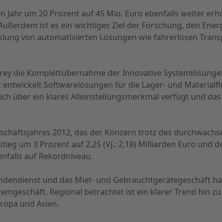
Jahr um 20 Prozent auf 45 Mio. Euro ebenfalls weiter erh
Außerdem ist es ein wichtiges Ziel der Forschung, den Ene
klung von automatisierten Lösungen wie fahrerlosen Tran
r Frey die Komplettübernahme der Innovative Systemlösung
 entwickelt Softwarelösungen für die Lager- und Materialfl
ich über ein klares Alleinstellungsmerkmal verfügt und da
eschäftsjahres 2012, das der Konzern trotz des durchwac
ieg um 3 Prozent auf 2,25 (Vj.: 2,18) Milliarden Euro und d
enfalls auf Rekordniveau.
ndendienst und das Miet- und Gebrauchtgerätegeschäft hab
ystemgeschäft. Regional betrachtet ist ein klarer Trend hi
ropa und Asien.