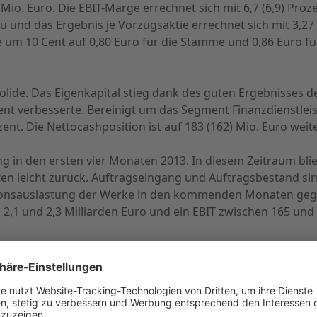
 Mio. Euro. Die EBIT-Marge errechnet sich mit 6,7 (6,9) Proz
u und das Ergebnis je Vorzugsaktie errechnet sich mit 3,27 
um 10 Cent auf 0,80 Euro für die Stämme und 0,86 Euro fü
olide. Das Eigenkapital stieg dank des guten Ergebnisses de
ozent verbesserte. Bereinigt um das Segment Finanzdienstle
ent. Die Nettocashposition ist auf 183 (162) Mio. Euro weit
ung in den ersten vier Monaten 2013. In diesem Zeitraum 
en leicht zurück. Auftragseingang und Auftragsbestand si
tionsauslastung der Werke in den kommenden Monaten gege
,1 und 2,3 Milliarden Euro und ein EBIT zwischen 165 und 
r Frey, wie er eingangs bereits angemerkt hatte, im Ausba
ropa. Mit dem Abschluss der drei Großprojekte, die alle in
häftsausbau geschaffen. Die Strategie von Jungheinrich is