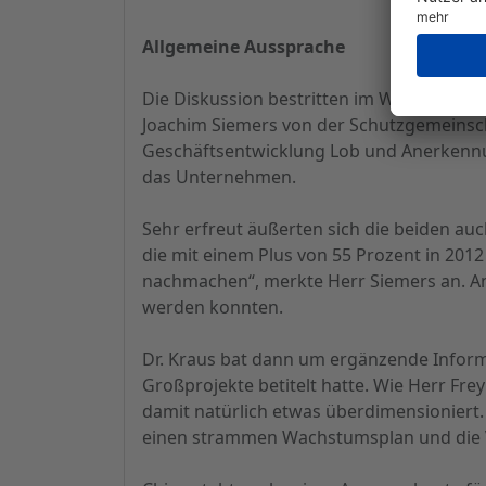
Allgemeine Aussprache
Die Diskussion bestritten im Wesentliche
Joachim Siemers von der Schutzgemeinschaf
Geschäftsentwicklung Lob und Anerkennu
das Unternehmen.
Sehr erfreut äußerten sich die beiden au
die mit einem Plus von 55 Prozent in 20
nachmachen“, merkte Herr Siemers an. Ane
werden konnten.
Dr. Kraus bat dann um ergänzende Inform
Großprojekte betitelt hatte. Wie Herr Frey
damit natürlich etwas überdimensioniert. D
einen strammen Wachstumsplan und die V