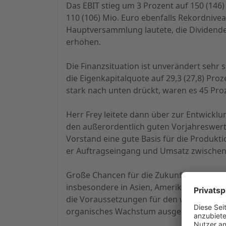
Das EBIT stieg um 3 Prozent auf 150 (146)
110 (106) Mio. Euro ebenfalls Rekordnivea
Hauptversammlung lautete, die Dividende 
erhöhen.
Die Finanzsituation ist unverändert sehr s
die Eigenkapitalquote auf 29,3 (27,8) Pr
stark nach unten drückt, waren es 45 Proz
Herr Frey leitete dann über zur Entwickl
den außerordentlich guten Vorjahreswert
Vorstand eine gute Basis für die Produk
er Auftragseingang und Umsatz zwischen 2
Große Chancen für die Zukunft sieht Her
insbesondere in Asien, Amerika und Osteu
die Voraussetzungen für den weiteren Gesc
organisches Wachstum ausgerichtet.