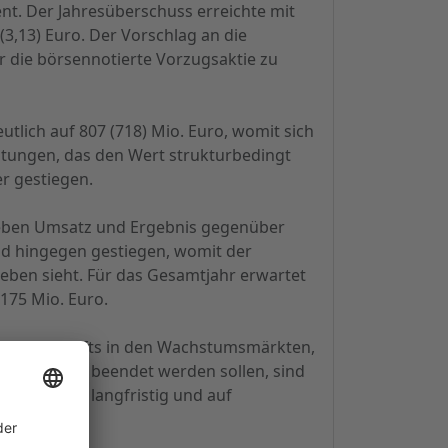
ent. Der Jahresüberschuss erreichte mit
(3,13) Euro. Der Vorschlag an die
r die börsennotierte Vorzugsaktie zu
utlich auf 807 (718) Mio. Euro, womit sich
istungen, das den Wert strukturbedingt
er gestiegen.
blieben Umsatz und Ergebnis gegenüber
nd hingegen gestiegen, womit der
ben sieht. Für das Gesamtjahr erwartet
175 Mio. Euro.
u des Geschäfts in den Wachstumsmärkten,
 diesem Jahr beendet werden sollen, sind
t weiterhin langfristig und auf