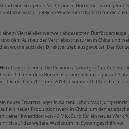
 stand eine steigende Nachfrage in Nordamerika gegenüber.
 entfernt, was erhebliche Wachstumschancen für die Zukunf
ast einem Viertel aller weltweit abgesetzten Flurförderzeuge
 und dem Ausbau der Vertriebsstrukturen in China und we
dien wurde auch der Direktvertrieb ausgeweitet. Der Konzer
err Frey zufrieden. Die Position als drittgrößter Anbieter 
heinrich hinter dem Börsenaspiranten Kion sogar auf Platz 
werden deshalb 2012 und 2013 in Summe 100 Mio. Euro inves
r ein neues Ersatzteillager in Kaltenkirchen trägt Junghei
 auf ein neues Produktionswerk in China, um den asiatisch
t einer Investition von 40 Mio. Euro für ein neues Werk f
einrich auf das weitere Wachstum im Systemgeschäft vor.