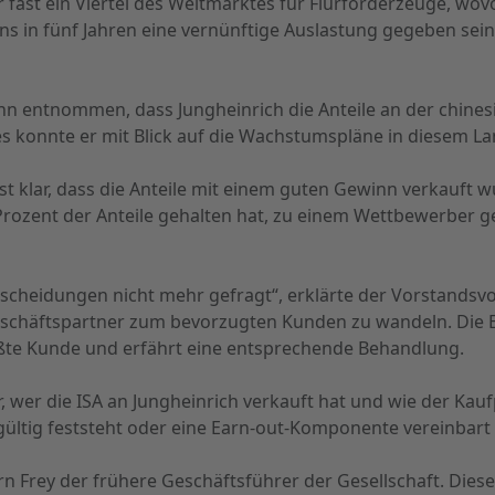
 fast ein Viertel des Weltmarktes für Flurförderzeuge, wovo
ns in fünf Jahren eine vernünftige Auslastung gegeben sei
entnommen, dass Jungheinrich die Anteile an der chinesis
es konnte er mit Blick auf die Wachstumspläne in diesem La
hst klar, dass die Anteile mit einem guten Gewinn verkauft 
5 Prozent der Anteile gehalten hat, zu einem Wettbewerber 
tscheidungen nicht mehr gefragt“, erklärte der Vorstandsvo
eschäftspartner zum bevorzugten Kunden zu wandeln. Die En
rößte Kunde und erfährt eine entsprechende Behandlung.
 wer die ISA an Jungheinrich verkauft hat und wie der Kauf
dgültig feststeht oder eine Earn-out-Komponente vereinbart
Frey der frühere Geschäftsführer der Gesellschaft. Dieser 