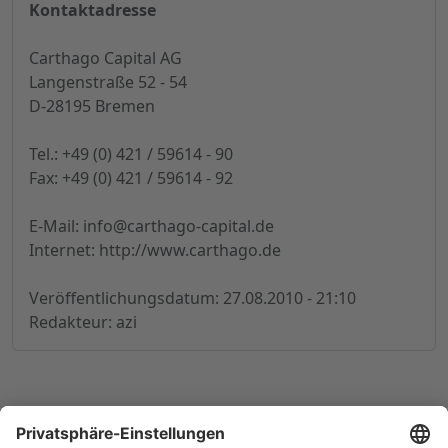
Kontaktadresse
Carthago Capital AG
Langenstraße 52 - 54
D-28195 Bremen
Tel.: +49 (0) 421 / 59614 - 90
Fax: +49 (0) 421 / 59614 - 92
E-Mail:
info@carthago-capital.de
Internet: http://www.carthago.de
Veröffentlichungsdatum: 27.08.2010 - 21:10
Redakteur: azi
© 1998-
2026
by GSC Research GmbH
Impressum