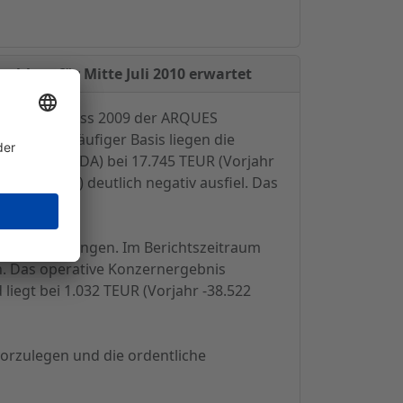
schluss für Mitte Juli 2010 erwartet
Jahresabschluss 2009 der ARQUES
. Auf vorläufiger Basis liegen die
ebnis (EBITDA) bei 17.745 TEUR (Vorjahr
.512 TEUR) deutlich negativ ausfiel. Das
UES Beteiligungen. Im Berichtszeitraum
n. Das operative Konzernergebnis
 liegt bei 1.032 TEUR (Vorjahr -38.522
vorzulegen und die ordentliche