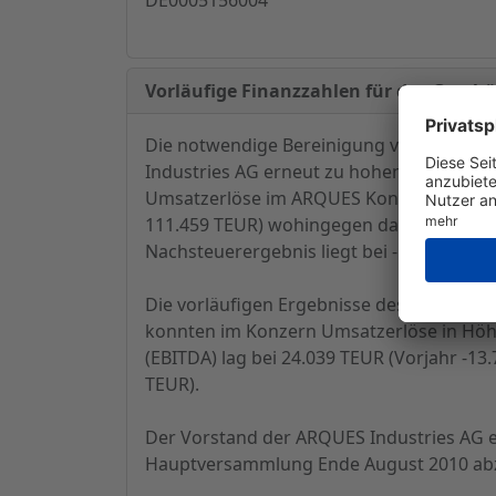
Vorläufige Finanzzahlen für das Geschäft
Die notwendige Bereinigung von Altlaste
Industries AG erneut zu hohen Abschreibu
Umsatzerlöse im ARQUES Konzern bei 3.49
111.459 TEUR) wohingegen das Ergebnis vor
Nachsteuerergebnis liegt bei -153.000 TEU
Die vorläufigen Ergebnisse des 1. Quarta
konnten im Konzern Umsatzerlöse in Höhe
(EBITDA) lag bei 24.039 TEUR (Vorjahr -13.
TEUR).
Der Vorstand der ARQUES Industries AG erw
Hauptversammlung Ende August 2010 abz