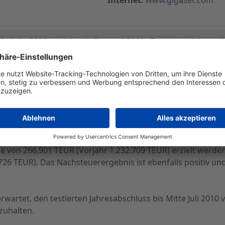
sjahr 2009 und das 1. Quartal 2010 - Testierter Jahresab
n und die risikoreduzierende Portfoliobereinigung hat im 
ngen, Wertberichtigungen und Forderungsverlusten geführt
1.972 TEUR (Vorjahr 5.505.026 TEUR) und das operative Erg
 Steuern und Zinsen (EBIT) mit -139.775 TEUR (Vorjahr -115
R (Vorjahr -145.726 TEUR).
ls 2010 bestätigen den positiven operativen Trend der ARQ
 von 266.901 TEUR (Vorjahr 1.232.709 TEUR) erzielt werde
726 TEUR). Das Nachsteuerergebnis ist ebenfalls positiv und
artet, den testierten Jahresabschluss bis Mitte Juli 2010 
uhalten.