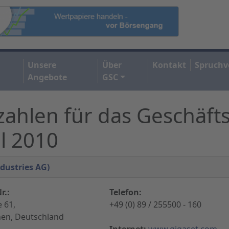
Unsere
Über
Kontakt
Spruchv
Angebote
GSC
zahlen für das Geschäft
l 2010
dustries AG)
r.:
Telefon:
 61,
+49 (0) 89 / 255500 - 160
en, Deutschland
Internet:
www.gigaset.com