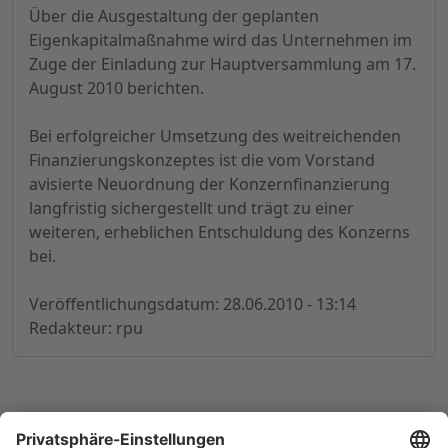
Über die Ausgestaltung der geplanten
Eigenkapitalmaßnahme wird das Unternehmen im
Zuge der Einladung zur Hauptversammlung am 17.
August 2010 berichten.
Bei erfolgreicher Umsetzung des weitreichenden
Finanzierungskonzeptes ist die vom Vorstand
avisierte Neuordnung der Konzernfinanzierung
langfristig sichergestellt und trägt zu einer
weiteren, erheblichen Entschuldung des Konzerns
bei.
Veröffentlichungsdatum: 28.06.2010 - 13:14
Redakteur: rpu