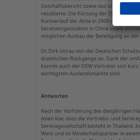
Geschäftsbericht sowie das schnelle und 
resultierte. Die Kürzung der Dividende a
Kursverlauf der Aktie in 2009 und 2010 ei
Serviceorganisation in China sowie einhei
möglichen Ausbau der Beteiligung an de
Dr. Dirk Unrau von der Deutschen Schutzv
drastischen Rückgänge an. Dank der umf
konnte auch der DSW-Vertreter sich kurz 
wichtigsten Auslandsmärkte sind.
Antworten
Nach der Vorführung des diesjährigen Ha
Asien klar, dass die Vertriebs- und Servi
Servicegesellschaft besteht in Thailand. I
Werk und ist Minderheitspartner in einem