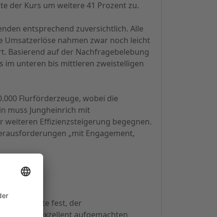
gte der Kurs um weitere 41 Prozent zu.
enden entsprechend zuversichtlich. Alle
ie Umsatzerlöse nahmen zwar noch leicht
t. Basierend auf der Nachfragebelebung
 im unteren bis mittleren zweistelligen
.000 Flurförderzeuge, wobei die
in muss Jungheinrich mit
weiteren Effizienzsteigerung begegnen.
 Herausforderungen „mit Engagement,
ieser stellte fest, der
inen Worten exzellent aufgemachten