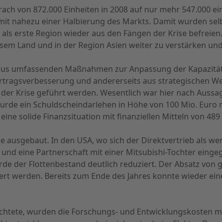
ch von 872.000 Einheiten in 2008 auf nur mehr 547.000 ein
 mit nahezu einer Halbierung des Markts. Damit wurden sel
als erste Region wieder aus den Fängen der Krise befreien. 
diesem Land und in der Region Asien weiter zu verstärken u
d aus umfassenden Maßnahmen zur Anpassung der Kapazitä
ragsverbesserung und andererseits aus strategischen Wei
der Krise geführt werden. Wesentlich war hier nach Aussa
de ein Schuldscheindarlehen in Höhe von 100 Mio. Euro mi
 eine solide Finanzsituation mit finanziellen Mitteln von 489
e ausgebaut. In den USA, wo sich der Direktvertrieb als we
t und eine Partnerschaft mit einer Mitsubishi-Tochter ei
de der Flottenbestand deutlich reduziert. Der Absatz von 
rt werden. Bereits zum Ende des Jahres konnte wieder ein
ichtete, wurden die Forschungs- und Entwicklungskosten m