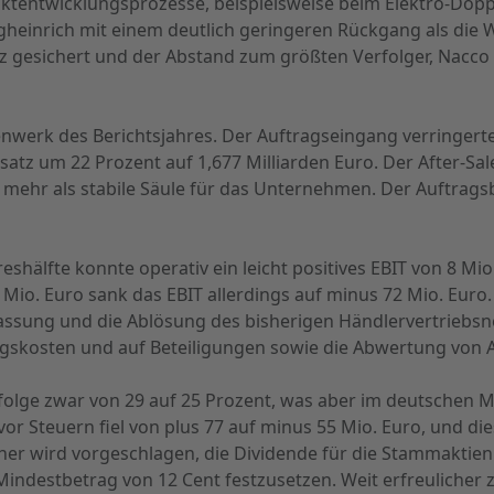
uktentwicklungsprozesse, beispielsweise beim Elektro-Do
heinrich mit einem deutlich geringeren Rückgang als die W
z gesichert und der Abstand zum größten Verfolger, Nacco
lenwerk des Berichtsjahres. Der Auftragseingang verringer
tz um 22 Prozent auf 1,677 Milliarden Euro. Der After-Sale
mehr als stabile Säule für das Unternehmen. Der Auftrag
shälfte konnte operativ ein leicht positives EBIT von 8 Mi
io. Euro sank das EBIT allerdings auf minus 72 Mio. Eur
sung und die Ablösung des bisherigen Händlervertriebsn
ngskosten und auf Beteiligungen sowie die Abwertung von
ufolge zwar von 29 auf 25 Prozent, was aber im deutschen
vor Steuern fiel von plus 77 auf minus 55 Mio. Euro, und d
r wird vorgeschlagen, die Dividende für die Stammaktien 
destbetrag von 12 Cent festzusetzen. Weit erfreulicher ze