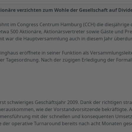
ionäre verzichten zum Wohle der Gesellschaft auf Divid
wohnt im Congress Centrum Hamburg (CCH) die diesjährige
 etwa 500 Aktionäre, Aktionärsvertreter sowie Gäste und Pr
it war die Hauptversammlung auch in diesem Jahr überdurc
inghaus eröffnete in seiner Funktion als Versammlungsleit
er Tagesordnung. Nach der zügigen Erledigung der Formal
erst schwieriges Geschäftsjahr 2009. Dank der richtigen st
e herauskommen, wie der Vorstandvorsitzende bekräftigte. 
ehmensführung mit der schnellen und konsequenten Umse
der operative Turnaround bereits nach acht Monaten ges