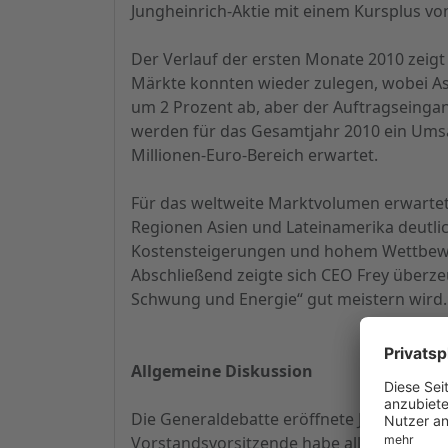
Jungheinrich-Aktie mit einem Kursplus vo
Der Verlauf der ersten Monate 2010 zeigt
Märkte konnten wieder zulegen, wobei As
um 2 Prozent ab, aber der Auftragseing
werden für das Gesamtjahr 2010 ein Umsat
Millionen-Euro-Bereich erwartet.
Für das weltweite Marktvolumen erwartet
Regionen Asien und Lateinamerika deutlic
Kostensteigerungen und hohem Wettbewe
Abschließend zeigte sich CEO Frey über
Schwung und Energie“ gut meistern wird.
Allgemeine Diskussion
Die Generaldebatte eröffnete Joachim Siem
Vorstandsvorsitzende habe alles gesagt h