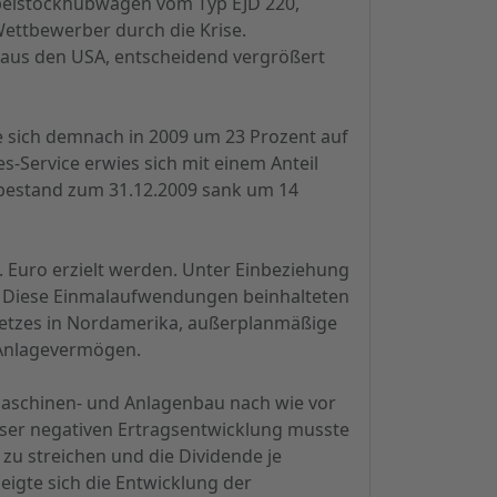
ppelstockhubwagen vom Typ EJD 220,
ettbewerber durch die Krise.
 aus den USA, entscheidend vergrößert
te sich demnach in 2009 um 23 Prozent auf
s-Service erwies sich mit einem Anteil
sbestand zum 31.12.2009 sank um 14
o. Euro erzielt werden. Unter Einbeziehung
o. Diese Einmalaufwendungen beinhalteten
etzes in Nordamerika, außerplanmäßige
 Anlagevermögen.
 Maschinen- und Anlagenbau nach wie vor
ieser negativen Ertragsentwicklung musste
zu streichen und die Dividende je
igte sich die Entwicklung der