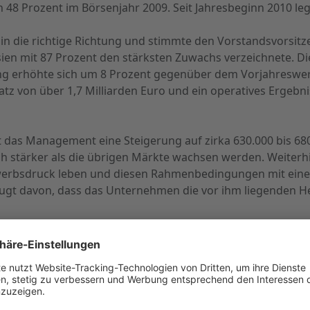
n 48 Prozent im Börsenjahr 2009. Seit Jahresbeginn 2010 le
 in die richtige Richtung und stimmte den Vorstandsvorsitz
ien mit 87 Prozent den stärksten Zuwachs verzeichnete. D
ang erhöhte sich um 8 Prozent gegenüber dem Vorjahreswer
z von über 1,7 Milliarden Euro und ein operatives Ergebnis
 das Management eine Steigerung auf zirka 630.000 bis 680
h stärker als die übrigen Märkte wachsen werden. Weiterh
rbsdruck leben und diesen Rahmenbedingungen mit einer 
zeugt davon, dass das Unternehmen die vor ihm liegenden
ers von der Schutzgemeinschaft der Kapitalanleger (SdK). D
at, was es zu sagen gibt. Lobenswert fand er den nach se