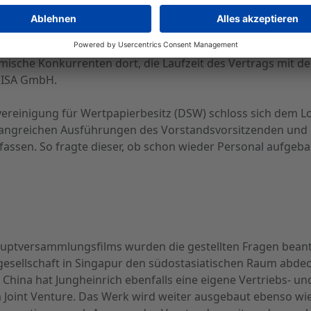
beherzte Eingreifen der Geschäftsleitung, was in einer T
uf die satzungsgemäße Mindesthöhe konnte der Aktionärssch
n „kleines Trostpflaster“ brachte. Die Fragen von Herrn Sie
mische Konkurrenten dort, die Laufzeit des Vertrags mit d
r ISA GmbH.
ereinigung für Wertpapierbesitz (DSW) schloss sich dem Lo
angreichen Ausführungen des Vorstandsvorsitzenden und d
fassen. So fragte dieser, ob schon wieder Personal aufge
uptversammlungsfilms wurden die gestellten Fragen beant
cegesellschaft in Singapur den südostasiatischen Raum abdec
n China hat Jungheinrich ebenfalls eine eigene Vertriebs- un
 Joint Venture. Das Werk wird weiter ausgebaut ebenso wie