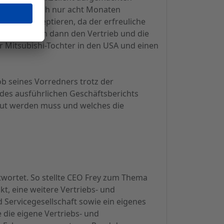
rendwende nach nur acht Monaten
ützer akzeptieren, da der erfreuliche
mers betrafen dann den Vertrieb und die
er Mitsubishi-Tochter in den USA und einen
b seines Vorredners trotz der
es ausführlichen Geschäftsberichts
baut werden muss und welches die
wortet. So stellte CEO Frey zum Thema
kt, eine weitere Vertriebs- und
d Servicegesellschaft sowie ein eigenes
 die eigene Vertriebs- und