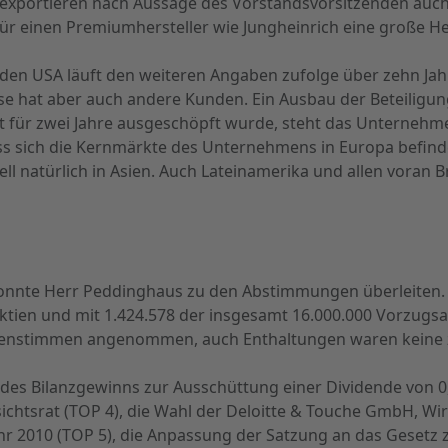
er exportieren nach Aussage des Vorstandsvorsitzenden au
ür einen Premiumhersteller wie Jungheinrich eine große He
n den USA läuft den weiteren Angaben zufolge über zehn Ja
e hat aber auch andere Kunden. Ein Ausbau der Beteiligung 
it für zwei Jahre ausgeschöpft wurde, steht das Unternehm
 dass sich die Kernmärkte des Unternehmens in Europa bef
l natürlich in Asien. Auch Lateinamerika und allen voran Br
onnte Herr Peddinghaus zu den Abstimmungen überleiten.
tien und mit 1.424.578 der insgesamt 16.000.000 Vorzugsakt
nstimmen angenommen, auch Enthaltungen waren keine z
es Bilanzgewinns zur Ausschüttung einer Dividende von 0,1
ichtsrat (TOP 4), die Wahl der Deloitte & Touche GmbH, W
hr 2010 (TOP 5), die Anpassung der Satzung an das Gesetz