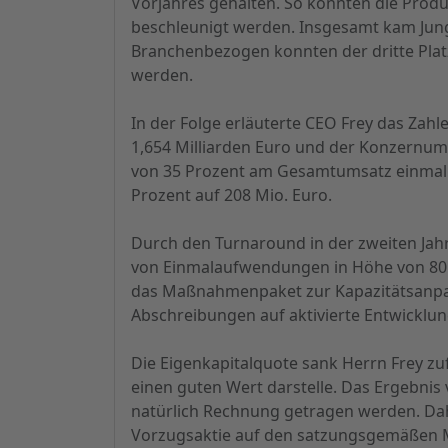
Vorjahres gehalten. So konnten die Prod
beschleunigt werden. Insgesamt kam Jung
Branchenbezogen konnten der dritte Plat
werden.
In der Folge erläuterte CEO Frey das Zah
1,654 Milliarden Euro und der Konzernumsa
von 35 Prozent am Gesamtumsatz einmal 
Prozent auf 208 Mio. Euro.
Durch den Turnaround in der zweiten Jahre
von Einmalaufwendungen in Höhe von 80 M
das Maßnahmenpaket zur Kapazitätsanpas
Abschreibungen auf aktivierte Entwicklu
Die Eigenkapitalquote sank Herrn Frey z
einen guten Wert darstelle. Das Ergebnis 
natürlich Rechnung getragen werden. Dahe
Vorzugsaktie auf den satzungsgemäßen Min