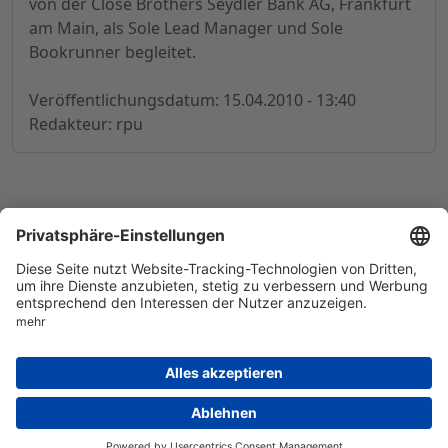
von der Close Brothers Seydler Bank AG, Frankfurt
am Main, als Sole Lead Manager und Sole
Bookrunner begleitet.
Veröffentlichungsdatum: 15.04.2010 - 13:40
Redakteur: rpu
© 1998-
2026
by GSC Research GmbH
Impressum
Datenschutz