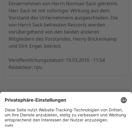
Einvernehmen von Herrn Norman Sack getrennt.
Herr Sack ist mit sofortiger Wirkung aus dem
Vorstand des Unternehmens ausgeschieden. Die
von Herrn Sack betreuten Ressorts werden
vorübergehend von den beiden anderen
Mitgliedern des Vorstandes, Henry Brickenkamp
und Dirk Engel, betreut.
Veröffentlichungsdatum: 19.03.2010 - 11:54
Redakteur: rpu
© 1998-
2026
by GSC Research GmbH
Impressum
Datenschutz