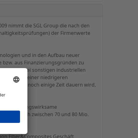
009 nimmt die SGL Group die nach den
haltigkeitsprüfungen) der Firmenwerte
chnologien und in den Aufbau neuer
ge bzw. aus Finanzierungsgründen zu
rie sowie bei sonstigen industriellen
 (CFC) von einer niedrigeren
n, dass es noch einige Zeit dauern wird,
 nicht zahlungswirksame
aussichtlich zwischen 70 und 80 Mio.
rbon Fiber&Composites Geschäft