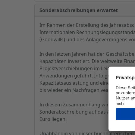
Sonderabschreibungen erwartet
Im Rahmen der Erstellung des Jahresabsc
Internationalen Rechnungslegungsstanda
(Goodwills) und des Anlagevermögens vor
In den letzten Jahren hat der Geschäftsb
Kapazitäten investiert. Die weltweite Fi
Projektverschiebungen im Leichtbau, bei a
Anwendungen geführt. Infolgedessen ist 
Kapazitätsauslastung und einem temporäre
bis wieder ein Nachfrageniveau wie vor de
In diesem Zusammenhang wird die SGL Gr
Sonderabschreibung auf das Anlagevermö
Euro liegen.
Unabhängig von dieser buchhalterischen 