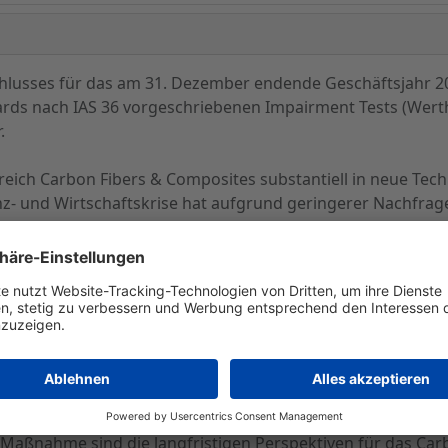
hlusses für das am 31. Dezember endende Geschäftsjahr 2
rds nach IAS 36 vorgeschriebenen Impairment Tests (Wert
.
ereich Carbon Fibers & Composites substantiell in neue Te
nanz- und Wirtschaftskrise hat aufgrund geringerer Nachfra
lternativen Energien, in der Automobil- und Luftfahrtindust
besonders der Geschäftsbereich Carbon Fibers&Composites
n Preisrückgang betroffen. Es ist derzeit davon auszugehe
r Krise erreicht wird.
oup im Geschäftsbereich Carbon Fibers&Composites eine
gen nach IFRS Regeln vornehmen. Dieser Aufwand wird vor
Maßnahme sind die langfristigen Perspektiven für das Ca