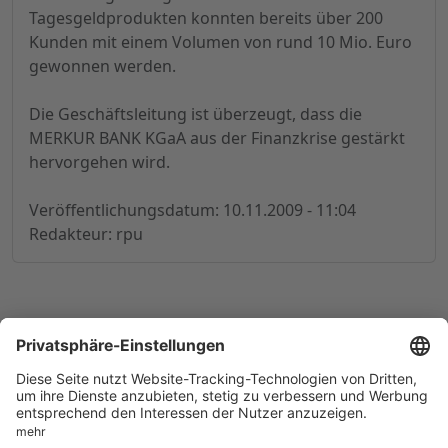
Tagesgeldprodukten konnten bereits über 200
Kunden mit einem Volumen von rund 10 Mio. Euro
gewonnen werden.
Die Geschäftsleitung ist überzeugt, dass die
MERKUR BANK KGaA aus der Finanzkrise gestärkt
hervorgehen wird.
Veröffentlichungsdatum: 10.11.2009 - 11:04
Redakteur: rpu
© 1998-
2026
by GSC Research GmbH
Impressum
Datenschutz