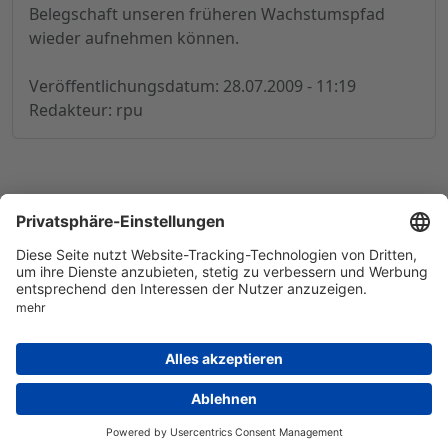
Belegschaft unseren früheren Wachstumspfad
wieder aufnehmen können.
Veröffentlichungsdatum: 28.07.2009 - 11:19
Redakteur: rpu
© 1998-
2026
by GSC Research GmbH
Impressum
Datenschutz