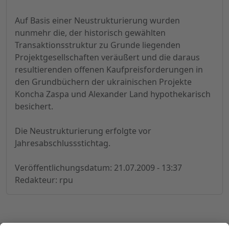
Auf Basis einer Neustrukturierung wurden
nunmehr die, der historisch gewählten
Transaktionsstruktur zu Grunde liegenden
Projektgesellschaften veräußert und die daraus
resultierenden offenen Kaufpreisforderungen in
den Grundbüchern der ukrainischen Projekte
Koncha Zaspa und Alexander Land hypothekarisch
besichert.
Die Neustrukturierung erfolgte vor
Jahresabschlussstichtag.
Veröffentlichungsdatum: 21.07.2009 - 13:37
Redakteur: rpu