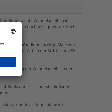
 Wandlungsrecht ('Wandelanleihe') im
ellen Investoren nachgefragt wurde. Auch
nfänglichen Wandlungspreis je Aktie von
nittskurs der Aktien der SGL Carbon SE
 Einbeziehung der Wandelanleihe in den
Joint Bookrunners. Landesbank Baden
agers.
nsions- und Investitionspläne im