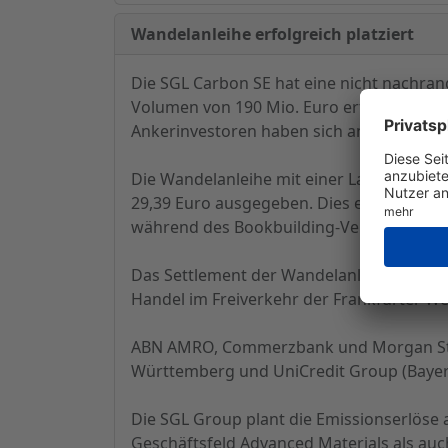
Wandelanleihe erfolgreich platziert
Die SGL Carbon SE hat eine nicht nachra
Volumen von 190 Mio. Euro erfolgreich pla
Ankerinvestoren haben sich an der Emissio
Die Wandelanleihe mit einer Laufzeit von
29,39 Euro ausgegeben. Dies entspricht 
während des Bookbuilding-Verfahrens.
Das Settlement der Wandelanleihe wird um
Handel im Freiverkehr der Frankfurter We
ABN AMRO, Commerzbank und Morgan Stanl
Württemberg und UniCredit Group (Bayer
Die SGL Group plant die Emissionserlöse 
Geschäftsfeld Advanced Materials als au