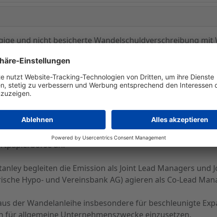
ngige und nicht besicherte Wandelschuldverschreibung mit
tziert, die von nationalen und internationalen institution
n beteiligt.
 7 Jahren wird mit einem Kupon von 3,50% p.a. und einem a
einer Prämie von 30% auf den volumengewichteten Durchsch
 den 30. Juni 2009 erwartet. Die SGL Carbon SE strebt die
rtpapierbörse an.
ey begleiten die Emission als Joint Lead Managers und 
ische Hypo- und Vereinsbank AG) agieren als Co-Lead Man
aus der Wandelanleihe insbesondere für beschleunigte Expa
ch für allgemeine Unternehmenszwecke einzusetzen.