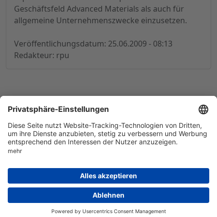
Geschäftsfeld Advanced Materials als auch für
allgemeine Unternehmenszwecke einzusetzen.
Veröffentlichungsdatum: 25.06.2009 - 08:13
Redakteur: rpu
© 1998-
2026
by GSC Research GmbH
Impressum
Datenschutz