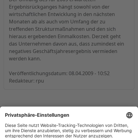
Ergebnisrückganges hängt sowohl von der
wirtschaftlichen Entwicklung in den nächsten
Monaten ab als auch vom Umfang der zu
treffenden Strukturmaßnahmen und den sich
hieraus ergebenden Einmalkosten. Derzeit geht
das Unternehmen davon aus, dass zumindest ein
negatives Geschäftsjahresergebnis vermieden
werden kann.
Veröffentlichungsdatum: 08.04.2009 - 10:52
Redakteur: rpu
© 1998-
2026
by GSC Research GmbH
Impressum
Datenschutz