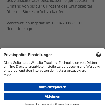
des Aufsichtsrates beschlossen, eigene Aktien im
Umfang von bis zu 10 Prozent des Grundkapital
über die Börse zurück zu kaufen.
Veröffentlichungsdatum: 06.04.2009 - 13:00
Redakteur: rpu
© 1998-
2026
by GSC Research GmbH
Impressum
Datenschutz