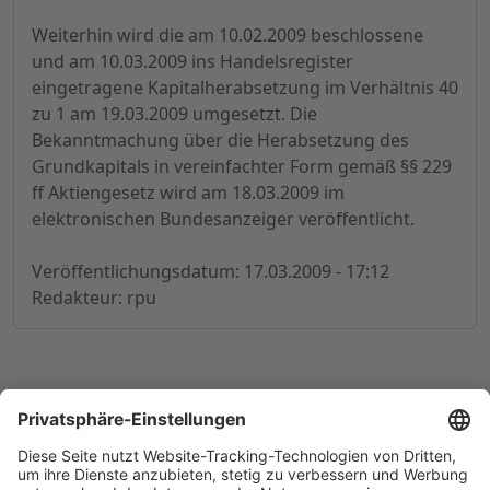
Weiterhin wird die am 10.02.2009 beschlossene
und am 10.03.2009 ins Handelsregister
eingetragene Kapitalherabsetzung im Verhältnis 40
zu 1 am 19.03.2009 umgesetzt. Die
Bekanntmachung über die Herabsetzung des
Grundkapitals in vereinfachter Form gemäß §§ 229
ff Aktiengesetz wird am 18.03.2009 im
elektronischen Bundesanzeiger veröffentlicht.
Veröffentlichungsdatum: 17.03.2009 - 17:12
Redakteur: rpu
© 1998-
2026
by GSC Research GmbH
Impressum
Datenschutz