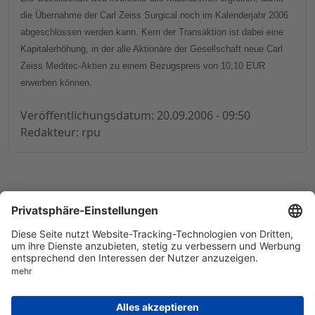
die Übernahme der Carl Zeiss Surgical noch im Kalenderjahr 2006
abgeschlossen werden kann. Kern der Transaktion ist dabei eine
Kapitalerhöhung, in der alle Aktionäre der Gesellschaft neue Carl
Zeiss Meditec-Aktien zu einem Bezugspreis von 10,10 EUR
erwerben können.
Veröffentlichungsdatum: 20.09.2006 - 09:50
Redakteur: rpu
© 1998-
2026
by GSC Research GmbH
Impressum
Datenschutz