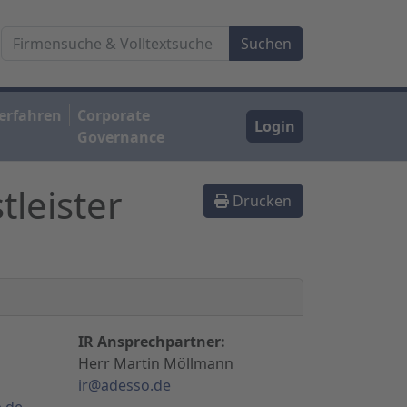
erfahren
Corporate
Login
Governance
leister
Drucken
IR Ansprechpartner:
Herr Martin Möllmann
ir@adesso.de
.de