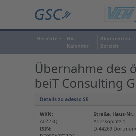
Berichte
HV-
Abonnenten-
Kalender
Bereich
Übernahme des öst
beiT Consulting
Details zu adesso SE
WKN:
Straße, Haus-Nr.:
A0Z23Q
Adessoplatz 1,
ISIN:
D-44269 Dortmund
DE000A0Z23Q5