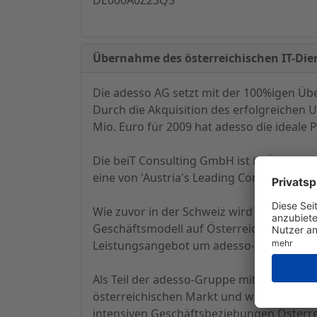
Übernahme des österreichischen IT-Die
Die adesso AG setzt mit der 100%igen Üb
Durch die Akquisition des erfolgreichen
Mio. Euro für 2009 hat adesso die ideale 
Die beiT Consulting GmbH ist in Österrei
eine von 'Austria's Leading Companies' 
Wie zuvor in der Schweiz wird adesso b
Geschäftsmodell auf Österreich ausdehn
Leistungsangebot um adesso-Komponente
Als Teil der adesso-Gruppe mit künftig 60
österreichischen Markt und wird in die La
intensiven Geschäftsbeziehungen Österre