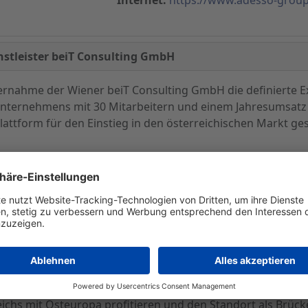
nstleister beiT Consulting GmbH
ernahme der Wiener beiT Consulting GmbH die definierte 
 Unternehmens mit 30 Mitarbeitern und einem Jahresumsatz 
Plattform für den Einstieg in den österreichischen Markt ge
ch etabliert, profitabel und wurde Ende 2008 von Wirtschaf
beim renommiertesten Business-Award Österreichs ausgezei
asierend auf dem Kundenstamm sowie dem Angebotsportfoli
en. Hierzu wird beiT Consulting zügig in adesso Austria
n sowie den branchenspezifischen Beratungsansatz erwei
0 Mitarbeitern erlangt beiT Consulting respektive adesso Au
ge versetzt, auch für Großprojekte anzubieten. adesso will m
ichs mit Osteuropa profitieren und den Standort als Brü