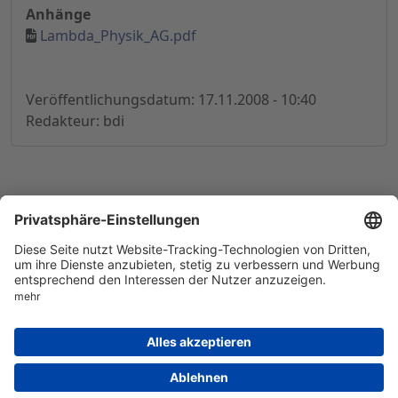
Anhänge
Lambda_Physik_AG.pdf
Veröffentlichungsdatum: 17.11.2008 - 10:40
Redakteur: bdi
© 1998-
2026
by GSC Research GmbH
Impressum
Datenschutz