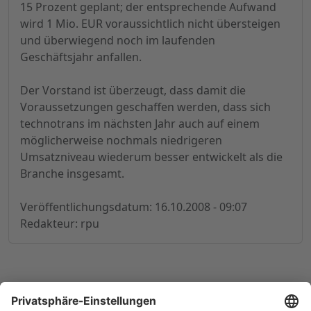
15 Prozent geplant; der entsprechende Aufwand
wird 1 Mio. EUR voraussichtlich nicht übersteigen
und überwiegend noch im laufenden
Geschäftsjahr anfallen.
Der Vorstand ist überzeugt, dass damit die
Voraussetzungen geschaffen werden, dass sich
technotrans im nächsten Jahr auch auf einem
möglicherweise nochmals niedrigeren
Umsatzniveau wiederum besser entwickelt als die
Branche insgesamt.
Veröffentlichungsdatum: 16.10.2008 - 09:07
Redakteur: rpu
© 1998-
2026
by GSC Research GmbH
Impressum