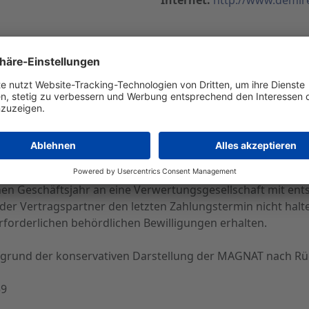
nitzkij beschlossen
H&Co. KGaA hat auf Grund nicht erfolgter Kaufpreiszahlun
ments Chmelnitzkij beschlossen. Die Rückabwicklung dies
. EUR belasten.
t ein Großmarktzentrum in der Ukraine mit insgesamt rund
vestment von 2,0 Mio. EUR finanziert und damit den Anspruc
en Geschäftsjahr an eine Verwertungsgesellschaft mit en
t der Vertragspartner den letzten Zahlungstermin nicht h
 erforderlichen behördlichen Bewilligungen erhalten.
fgrund der konservativen Darstellung der MAGNAT nach Rüc
59