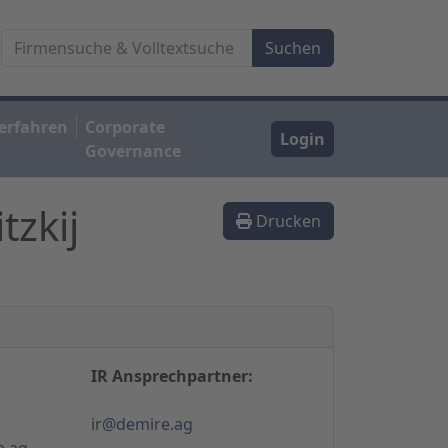
erfahren
Corporate
Login
Governance
zkij
Drucken
IR Ansprechpartner:
ir@demire.ag
e.ag