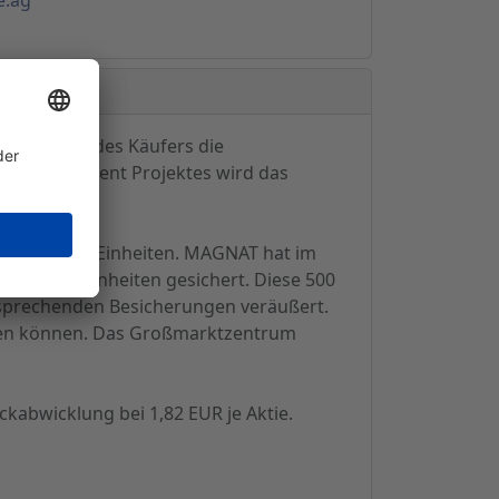
g seitens des Käufers die
es Development Projektes wird das
 4.500 Shop-Einheiten. MAGNAT hat im
h auf 500 Einheiten gesichert. Diese 500
tsprechenden Besicherungen veräußert.
alten können. Das Großmarktzentrum
kabwicklung bei 1,82 EUR je Aktie.