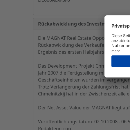
Rückabwicklung des Investments Chmel
Die MAGNAT Real Estate Opportunites Gmb
Rückabwicklung des Verkaufes des Invest
Ergebnis des ersten Halbjahrs mit 3,0 Mio
Das Development Projekt Chmelnitzkij is
Jahr 2007 die Fertigstellung mit einem In
Geschäftseinheiten wurden im vergangen
Trotz Verlängerung der Zahlungsfrist ha
Chmelnitzkij hat in der Zwischenzeit alle
Der Net Asset Value der MAGNAT liegt au
Veröffentlichungsdatum: 02.10.2008 - 06:
Redakteur: rpu