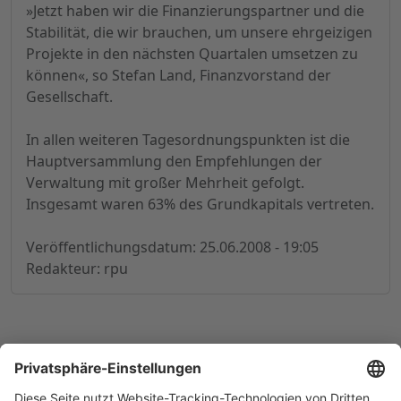
»Jetzt haben wir die Finanzierungspartner und die
Stabilität, die wir brauchen, um unsere ehrgeizigen
Projekte in den nächsten Quartalen umsetzen zu
können«, so Stefan Land, Finanzvorstand der
Gesellschaft.
In allen weiteren Tagesordnungspunkten ist die
Hauptversammlung den Empfehlungen der
Verwaltung mit großer Mehrheit gefolgt.
Insgesamt waren 63% des Grundkapitals vertreten.
Veröffentlichungsdatum: 25.06.2008 - 19:05
Redakteur: rpu
© 1998-
2026
by GSC Research GmbH
Impressum
Datenschutz