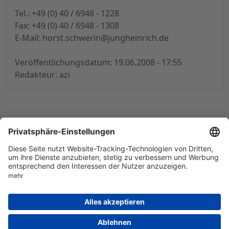
Tel.: +49 (0) 40 / 6948 - 1228
Fax: +49 (0) 40 / 6948 - 1308
E-Mail:
horst.schwerin@jungheinrich.de
Veröffentlichungsdatum: 19.06.2008 - 17:55
Redakteur: azi
© 1998-
2026
by GSC Research GmbH
Impressum
Datenschutz