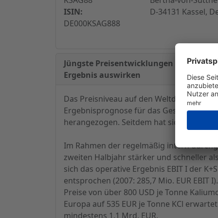
ISIN:
D-34131 Kassel, D
DE000KSAG888
Jüngste Preisentwicklungen für Düngem
Ergebnis auswirken
Das Preisniveau auf den Weltdüngemittelm
Ergebnisprognose für das Gesamtjahr 2008
herangezogen. Seitdem hat sich das Preisn
Im Rahmen der regelmäßig intern durchg
zweiten Halbjahr stärker und schneller 
sich das operative Ergebnis EBIT I der K+
entsprochen (2007: 285,7 Mio. EUR EBIT I)
Preise von über 800 USD je Tonne Kalium
Europa auf 535 EUR je Tonne KCl erwartet
mindestens 1,1 Mrd. EUR.