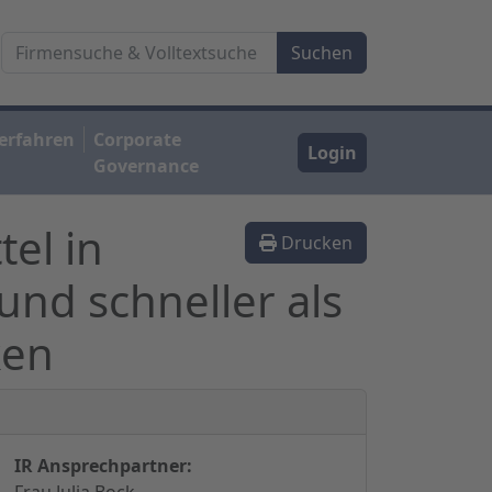
erfahren
Corporate
Login
Governance
el in
Drucken
nd schneller als
ken
IR Ansprechpartner:
Frau Julia Bock