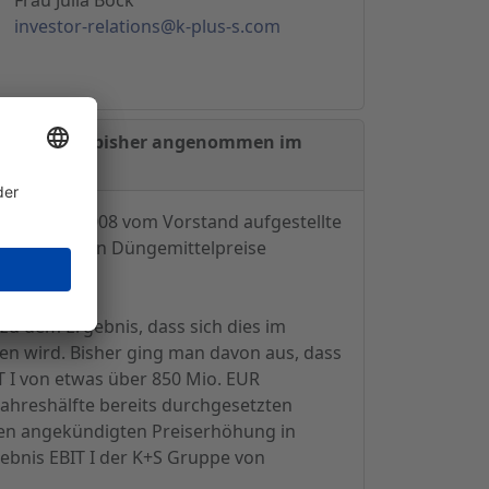
investor-relations@k-plus-s.com
chneller als bisher angenommen im
 am 6. Mai 2008 vom Vorstand aufgestellte
nal erreichten Düngemittelpreise
u dem Ergebnis, dass sich dies im
en wird. Bisher ging man davon aus, dass
IT I von etwas über 850 Mio. EUR
Jahreshälfte bereits durchgesetzten
gen angekündigten Preiserhöhung in
ebnis EBIT I der K+S Gruppe von