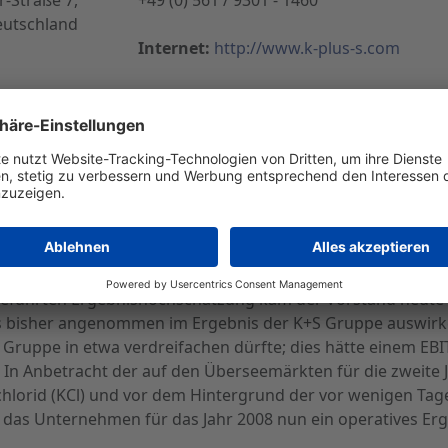
eutschland
Internet:
http://www.k-plus-s.com
ittel in Übersee und Europa werden sich stärker und s
ärkten hat sich seit Jahresbeginn deutlich erhöht; für die
 wurden - wie üblich - die zu diesem Zeitpunkt internatio
iveau insbesondere bei Kali weiter signifikant erhöht.
eführten Ergebnishochschätzung kam der Vorstand heute z
als bisher angenommen im Ergebnis der K+S Gruppe auswirk
S Gruppe in etwa verdreifachen dürfte; dies hätte einem EB
. In Anbetracht der auf den Überseemärkten für die zweite 
chlorid (KCl) und vor dem Hintergrund der vor wenigen Ta
 das Unternehmen für das Jahr 2008 nun ein operatives Erg