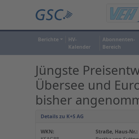
Berichte
HV-
Abonnenten-
Kalender
Bereich
Jüngste Preisentw
Übersee und Europ
bisher angenomm
Details zu K+S AG
WKN:
Straße, Haus-Nr.:
KSAG88
Bertha-von-Suttner