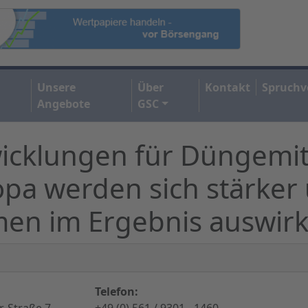
Unsere
Über
Kontakt
Spruchv
Angebote
GSC
icklungen für Düngemitt
a werden sich stärker u
en im Ergebnis auswir
Telefon:
-Straße 7,
+49 (0) 561 / 9301 - 1460