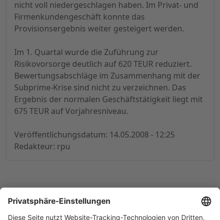
nicht voll niedergeschlagen haben. Im Privat- und
Firmenkundengeschäft konnte das
Provisionsergebnis weiter gesteigert werden.
Im 1. Quartal wurde die Zuführung zur
Risikovorsorge deutlich auf 620 TEUR reduziert.
Bewertungsabschläge im Zusammenhang mit der
Subprime-Krise sind nicht zu verzeichnen. Das
Ergebnis der normalen Geschäftstätigkeit liegt mit
675 TEUR auf Vorjahresniveau.
Veröffentlichungsdatum: 14.05.2008 - 12:25
Redakteur: rpu
© 1998-
2026
by GSC Research GmbH
Impressum
Datenschutz