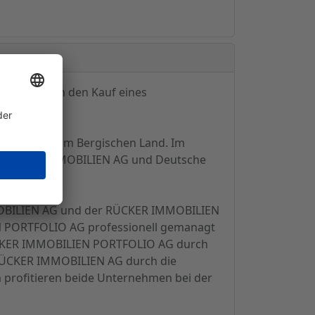
rhandlungen den Kauf eines
dt Solingen im Bergischen Land. Im
re RÜCKER IMMOBILIEN AG und Deutsche
MOBILIEN AG und der RÜCKER IMMOBILIEN
IEN PORTFOLIO AG professionell gemanagt
RÜCKER IMMOBILIEN PORTFOLIO AG durch
e RÜCKER IMMOBILIEN AG durch die
 profitieren beide Unternehmen bei der