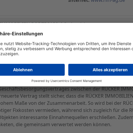
R IMMOBILIEN PORTFOLIO AG akquiriert
ibt bekannt, dass die Gesellschaft nach langwierigen Ve
ILIEN PORTFOLIO AG abschließen konnte.
ehrfamilienhäusern in guter innerstädtischer Lage der Sta
erfolgt die Finanzierung über Darlehen der Großaktionä
am Main.
 Geschäftsbesorgungsvertrages zwischen der RÜCKER IM
erneuerte Vertrag stellt sicher, dass die RÜCKER IMMOBIL
 in hohem Maße von der Zusammenarbeit. So wird bei der 
tiger Fixkosten vermieden, während sich zugleich für di
Objekten interessante Einnahmequellen erschließen. Zudem
aketen, die gemeinsam verwertet werden können.