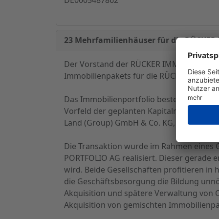
23 Mehrfamilienhäuser für die RÜCKE
Der Vorstand der RÜCKER IMMOBILIEN AG g
Immobilienpakets für die RÜCKER IMMOB
Das Immobilienportfolio besteht aus 23 M
Vorfeld der geplanten Kapitalmaßnahme 
Land (Group) GmbH & Co. KG, Frankfurt 
Die Transaktion wurde im Rahmen eines
PORTFOLIO AG realisiert. Dieser gerade 
wird. Beide Gesellschaften profitieren
die Geschäftsbesorgung die Bildung unnö
Akquisition und spätere Verwaltung von 
Akquisition von gemischten Immobilienp