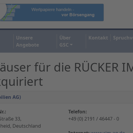
Unsere
Über
Kontakt
Spruchv
Angebote
GSC
häuser für die RÜCKER 
uiriert
ilien AG)
r.:
Telefon:
Straße 33,
+49 (0) 2191 / 46447 - 0
heid, Deutschland
Internet:
www.rim-ag.de