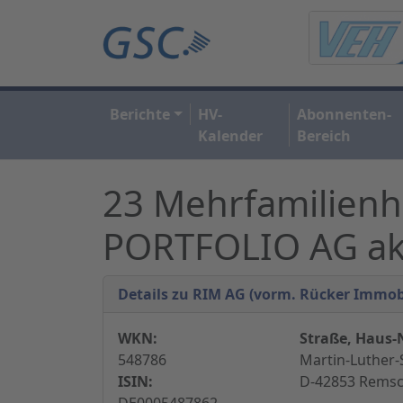
Berichte
HV-
Abonnenten-
Kalender
Bereich
23 Mehrfamilien
PORTFOLIO AG akq
Details zu RIM AG (vorm. Rücker Immob
WKN:
Straße, Haus-N
548786
Martin-Luther-
ISIN:
D-42853 Remsc
DE0005487862