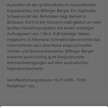
Australien ist der größte Markt im Geschäftsfeld
Ingenieurbau von Bilfinger Berger. Ein regionaler
Schwerpunkt der Aktivitäten liegt derzeit in
Brisbane. Dort ist der Konzern maß-geblich an zwei
großen Verkehrsprojekten mit einem anteiligen
Auftragswert von 1 Mrd. EUR beteiligt. Neben
insgesamt 25 Kilometer Schnellstraße errichtet das
Unternehmen dort eine Reihe anspruchsvoller
Tunnel- und Brückenbauwerke. Bilfinger Berger
erwartet auch künftig gute konjunkturelle
Rahmenbedingungen auf dem australischen
Ingenieurbaumarkt.
Veröffentlichungsdatum: 16.01.2008 - 10:56
Redakteur: rpu