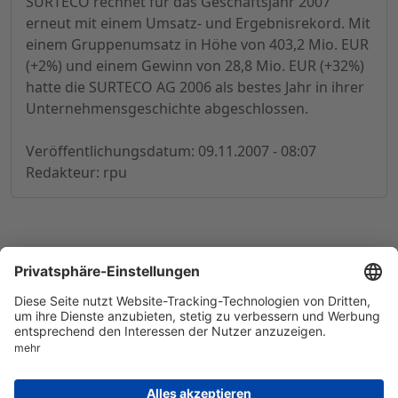
SURTECO rechnet für das Geschäftsjahr 2007
erneut mit einem Umsatz- und Ergebnisrekord. Mit
einem Gruppenumsatz in Höhe von 403,2 Mio. EUR
(+2%) und einem Gewinn von 28,8 Mio. EUR (+32%)
hatte die SURTECO AG 2006 als bestes Jahr in ihrer
Unternehmensgeschichte abgeschlossen.
Veröffentlichungsdatum: 09.11.2007 - 08:07
Redakteur: rpu
© 1998-
2026
by GSC Research GmbH
Impressum
Datenschutz