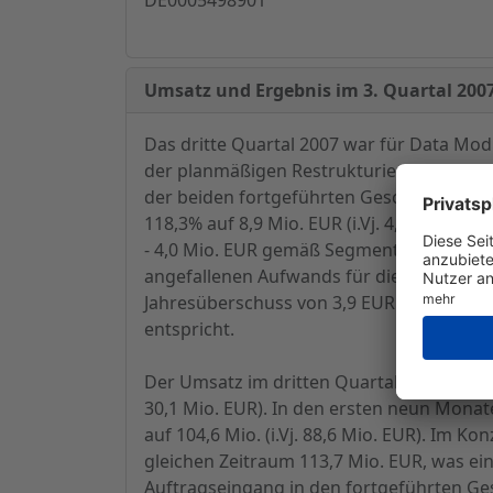
Umsatz und Ergebnis im 3. Quartal 2007
Das dritte Quartal 2007 war für Data Mo
der planmäßigen Restrukturierung im Zu
der beiden fortgeführten Geschäftsberei
118,3% auf 8,9 Mio. EUR (i.Vj. 4,1 Mio. EU
- 4,0 Mio. EUR gemäß Segmentrechnung bzw
angefallenen Aufwands für die Restruktur
Jahresüberschuss von 3,9 EUR (i.Vj. 2,0 
entspricht.
Der Umsatz im dritten Quartal des laufend
30,1 Mio. EUR). In den ersten neun Mona
auf 104,6 Mio. (i.Vj. 88,6 Mio. EUR). Im 
gleichen Zeitraum 113,7 Mio. EUR, was e
Auftragseingang in den fortgeführten Gesch