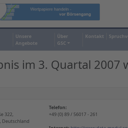
Unsere
Über
Kontakt
Spruchv
Angebote
GSC
is im 3. Quartal 2007 
Telefon:
e 322,
+49 (0) 89 / 56017 - 261
 Deutschland
Internet:
http://www.data-modul.c