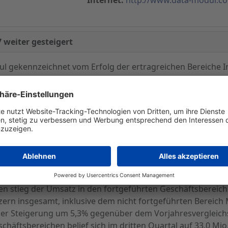
 weiter gesteigert
dul gekennzeichnet vom Erfolg der ertragreichen Bereiche 
sammenhang mit der Einstellung des Bereichs Multimedia z
che Industrie und Informationssysteme konnte in den ers
R) gesteigert werden. Im nicht fortgeführten Geschäftsberei
. - 2,5 Mio. EUR gemäß IFRS 5 'Aufgegebener Geschäfts-ber
ierung und Schließung des Geschäftsbereichs in Höhe von 3
Mio. EUR) erzielt wurde, was einer Steigerung um 95,0% ge
en Jahres steigerte sich in den fortgeführten Geschäftsber
ten stieg der Umsatz in den fortgeführten Geschäftsbereic
Konzern insgesamt, inklusive dem nicht fortgeführten Bereic
iner Steigerung um 5,3% gegenüber dem Vorjahresvergleichs
äftsbereichen belief sich im dritten Quartal auf 33,0 Mio. 