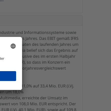
Industrie und Informationssysteme sowie
um Ende des Jahres. Das EBIT gemäß IFRS
ten neun Monaten des laufenden Jahres um
ch Multimedia belief sich das Ergebnis auf
eich' (inklusive des im ersten Halbjahr
,1 Mio. EUR), so dass im Konzern ein
genüber dem Vorjahresvergleichswert
eichen um 11,0% auf 33,4 Mio. EUR (i.Vj.
hen um 18,0%
h Multimedia, erreichte der Umsatz im
wert von 108,0 Mio. EUR entspricht. Der
EUR (i.Vj. 40,1 Mio. EUR), sowie auf 109,8