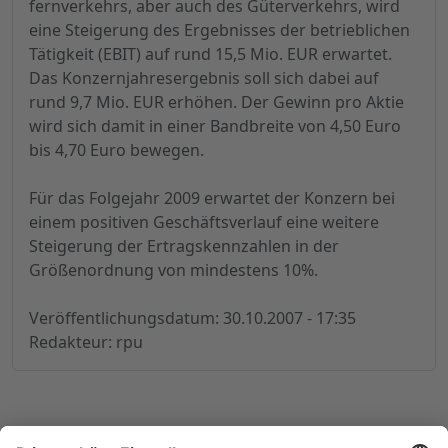
fernverkehrs, aber auch des Güterverkehrs, wird
eine Steigerung des Ergebnisses der betrieblichen
Tätigkeit (EBIT) auf rund 15,5 Mio. EUR erwartet.
Das Konzernjahresergebnis soll sich dabei auf
rund 9,7 Mio. EUR erhöhen. Der Gewinn pro Aktie
wird sich damit in einer Bandbreite von 4,50 Euro
bis 4,70 Euro bewegen.
Für das Folgejahr 2009 erwartet der Konzern bei
einem positiven Geschäftsverlauf eine weitere
Steigerung der Ertragskennzahlen in der
Größenordnung von mindestens 10%.
Veröffentlichungsdatum: 30.10.2007 - 17:35
Redakteur: rpu