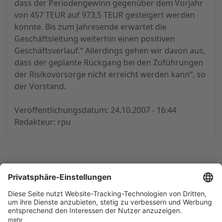
dass der Periodengewinn gegenüber dem Vorjahr
von 457 TEUR auf 973,5 TEUR gesteigert werden
konnte. Bis zum Jahresende erwartet die
Geschäftsleitung weiterhin einen positiven
Geschäftsverlauf.“ Allerdings gehen wir davon aus,
dass der geplante Rückgang bei den Zuführungen
der Risikovorsorge nicht erreicht werden kann“, so
der Vorstand.
Veröffentlichungsdatum: 24.10.2007 - 16:44
Redakteur: rpu
© 1998-
2026
by GSC Research GmbH
Impressum
Datenschutz