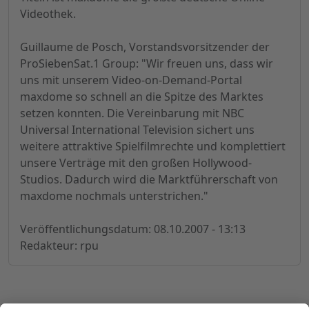
Videothek.
Guillaume de Posch, Vorstandsvorsitzender der
ProSiebenSat.1 Group: "Wir freuen uns, dass wir
uns mit unserem Video-on-Demand-Portal
maxdome so schnell an die Spitze des Marktes
setzen konnten. Die Vereinbarung mit NBC
Universal International Television sichert uns
weitere attraktive Spielfilmrechte und komplettiert
unsere Verträge mit den großen Hollywood-
Studios. Dadurch wird die Marktführerschaft von
maxdome nochmals unterstrichen."
Veröffentlichungsdatum: 08.10.2007 - 13:13
Redakteur: rpu