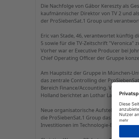
Die Nachfolge von Gábor Kereszty als Gesc
kaufmännischer Direktor von TV 2 und als V
der ProSiebenSat.1 Group und verantwortl
Eric van Stade, 46, verantwortet künftig 
5 sowie für die TV-Zeitschrift "Veronica"
Vorher war er Executive Producer bei John
Chief Operating Officer der Gruppe konze
Am Hauptsitz der Gruppe in München-Unte
das zentrale Controlling der ProSiebenSa
Bereich Finance/Accounting. Vorher arbei
Holland berichtet an Lothar Lanz, Chief F
Neue organisatorische Aufstellung im Te
die ProSiebenSat.1 Group das Ziel, auch t
Investitionen im Technologie-Bereich. 