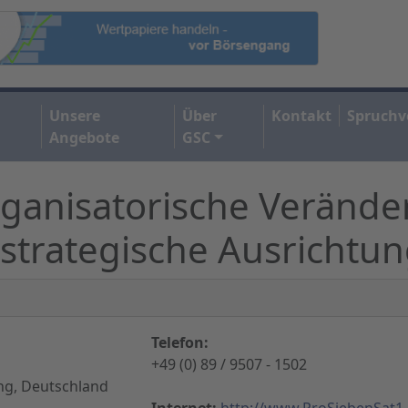
Unsere
Über
Kontakt
Spruchv
Angebote
GSC
rganisatorische Veränd
 strategische Ausrichtu
Telefon:
+49 (0) 89 / 9507 - 1502
ng, Deutschland
Internet:
http://www.ProSiebenSat1