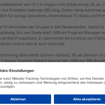
häftsführer von TV 2 in Ungarn tritt Zoltán Várdy, 36, an. Z
ice President Sales bei SBS tätig. Zoltán Várdy berichtet an
ich für Group Operations, International TV, Radio und Prin
die TV-Aktivitäten der Gruppe in den Niederlanden. Damit ist
 zuständig. Eric van Stade stieß 1999 als Program Manager 
 de Mol Productions. Er übernimmt die Funktion von Patrick 
ntriert und an den er auch berichtet.
rföhring übernimmt Quinton Holland, 39, als Director Gro
t.1 Group. Quinton Holland kam im Jahr 2000 zur SBS Broad
tete er in London für die ABN AMRO Bank in den Bereichen
inancial Officer der ProSiebenSat.1 Group.
chnik-Bereich, weitere Technologie-InvestitionenNeben de
echnologisch führend aufgestellt zu sein. Die Gruppe arbeit
Im Zusammenhang damit ergeben sich auch personelle Verä