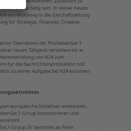
Produktion übernommen. Zusätzlich zu
nSat.1 Group tätig sein. In seiner neuen
04 von McKinsey in die Geschäftsleitung
g für Strategie, Finanzen, Creative
rector Operations der ProSiebenSat.1
einer neuen Tätigkeit verantwortet er
iterentwicklung von N24 zum
rm für die Nachrichtenproduktion soll
tzlich zu seiner Aufgabe bei N24 kümmert
tungsaktivitäten
pan-europäische Initiativen entwickeln.
SiebenSat.1 Group konzentrieren und
übernimmt
t.1 Group. Er berichtet an Peter