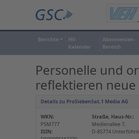
Berichte
HV-
Abonnenten-
Kalender
Bereich
Personelle und o
reflektieren neue
Details zu ProSiebenSat.1 Media AG
WKN:
Straße, Haus-Nr.:
PSM777
Medienallee 7,
ISIN:
D-85774 Unterföhri
DE000PSM7770