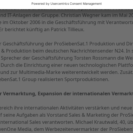
2007 den Vorsitz der Geschäftsführung der ProSiebenSat.1 
roduktion wird er auch als Director Operations der ProSiebe
und IT-Anlagen der Gruppe. Christian Wegner kam im Mai 20
 im Oktober 2006 in die Geschäftsführung mit Verantwortun
 berichtet künftig an Patrick Tillieux.
er Geschäftsführung der ProSiebenSat.1 Produktion und Di
k & Produktion beim deutschen Nachrichtensender N24. In s
 Sprecher der Geschäftsführung Torsten Rossmann die We
urch die Einrichtung einer neuen technologischen Plattfo
t und zur Multimedia-Marke weiterentwickelt werden. Zusä
iebenSat.1 Group realisierten Sportproduktionen.
er Vermarktung, Expansion der internationalen Vermark
ich ihre internationalen Aktivitäten verstärken und neue 
auf seine Aufgaben als Vorstand Sales & Marketing der Pro
International Sales verantworten. Michael Krautwald, 40, 
venOne Media, dem Werbezeitenvermarkter der ProSiebenSa