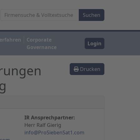
erfahren
Corporate
Login
Governance
erungen
Drucken
ng
IR Ansprechpartner:
Herr Ralf Gierig
info@ProSiebenSat1.com
.com