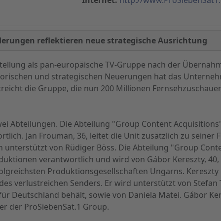
derungen reflektieren neue strategische Ausrichtung
tellung als pan-europäische TV-Gruppe nach der Übernahm
isatorischen und strategischen Neuerungen hat das Untern
eicht die Gruppe, die nun 200 Millionen Fernsehzuschauer i
i Abteilungen. Die Abteilung "Group Content Acquisitions
ch. Jan Frouman, 36, leitet die Unit zusätzlich zu seiner F
h unterstützt von Rüdiger Böss. Die Abteilung "Group Conte
uktionen verantwortlich und wird von Gábor Kereszty, 40,
rfolgreichsten Produktionsgesellschaften Ungarns. Kereszt
s verlustreichen Senders. Er wird unterstützt von Stefan T
für Deutschland behält, sowie von Daniela Matei. Gábor Ke
er der ProSiebenSat.1 Group.