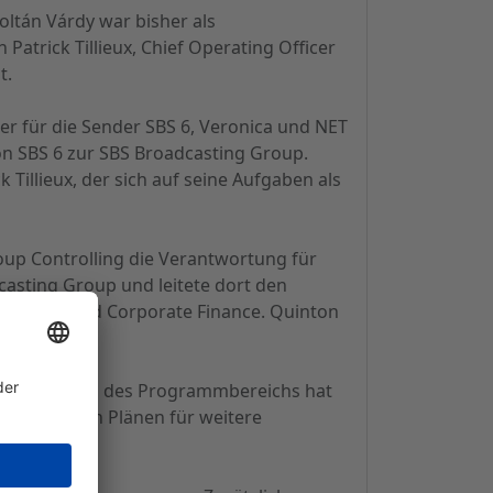
oltán Várdy war bisher als
 Patrick Tillieux, Chief Operating Officer
t.
 er für die Sender SBS 6, Veronica und NET
von SBS 6 zur SBS Broadcasting Group.
Tillieux, der sich auf seine Aufgaben als
up Controlling die Verantwortung für
casting Group und leitete dort den
 Equities und Corporate Finance. Quinton
r Verstärkung des Programmbereichs hat
et derzeit an Plänen für weitere
nderungen.