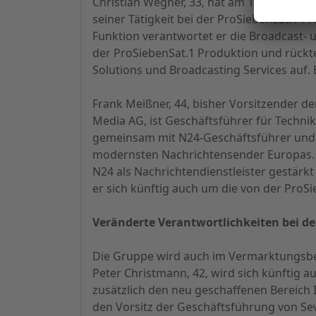
Christian Wegner, 33, hat am 1. August 
seiner Tätigkeit bei der ProSiebenSat.1 P
Funktion verantwortet er die Broadcast- 
der ProSiebenSat.1 Produktion und rückte
Solutions und Broadcasting Services auf. Er
Frank Meißner, 44, bisher Vorsitzender d
Media AG, ist Geschäftsführer für Techni
gemeinsam mit N24-Geschäftsführer und
modernsten Nachrichtensender Europas. D
N24 als Nachrichtendienstleister gestärk
er sich künftig auch um die von der ProS
Veränderte Verantwortlichkeiten bei d
Die Gruppe wird auch im Vermarktungsbere
Peter Christmann, 42, wird sich künftig 
zusätzlich den neu geschaffenen Bereich 
den Vorsitz der Geschäftsführung von Se