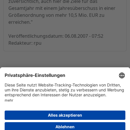
zuversichtlich, auch hier die Ziele für das
Gesamtjahr mit einem Jahresüberschuss in einer
Größenordnung von mehr 10,5 Mio. EUR zu
erreichen."
Veröffentlichungsdatum: 06.08.2007 - 07:52
Redakteur: rpu
© 1998-
2026
by GSC Research GmbH
Impressum
Datenschutz