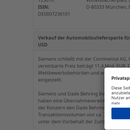
ISIN:
D-80333 München, 
DE0007236101
Verkauf der Automobilzuliefersparte f
USD
Siemens schließt mit der Continental AG,
vereinbarte Preis beträgt 11,4 Mrd. EUR.
Wettbewerbsbehörden und wird im laufen
eingestellt.
Siemens und Dade Behring Inc., Deerfield
haben eine Übernahmevereinbarung unterz
der Konzern den Dade Behring-Aktionären 
Transaktionsvolumen von ca. 7 Mrd. USD. 
unter dem Vorbehalt der Zustimmung der