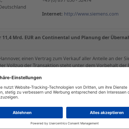
Deutschland
Internet:
http://www.siemens.com
ür 11,4 Mrd. EUR an Continental und Planung der Überna
 Hannover, einen Vertrag zum Verkauf aller Anteile an der 
 Der Vollzug der Transaktion steht unter dem Vorbehalt der
den Kalenderjahr erwartet. Die Vorbereitungen für den 
, Illinois/USA, ein führendes US-amerikanisches Unternehme
eichnet. Siemens beabsichtigt, alle verfügbaren Dade Be
ein Angebot von 77 USD pro Aktie in bar. Die geplante Akqu
Das Closing wird für das zweite Quartal des Geschäftsjahre
 zuständigen Behörden und sonstiger üblicher Abschluss