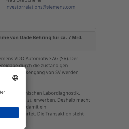
investorrelations@siemens.com
hme von Dade Behring für ca. 7 Mrd.
Siemens VDO Automotive AG (SV). Der
 Freigabe durch die zuständigen
geplanten Börsengang von SV werden
n in der klinischen Labordiagnostik,
hring-Aktien zu erwerben. Deshalb macht
isition hat damit ein
s 2008 erwartet. Die Transaktion steht
bedingungen.