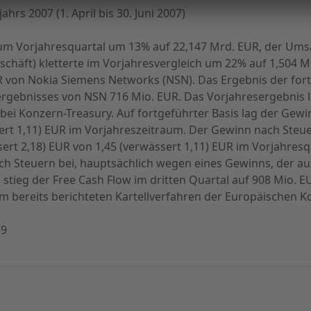
hrs 2007 (1. April bis 30. Juni 2007)
zum Vorjahresquartal um 13% auf 22,147 Mrd. EUR, der Um
chäft) kletterte im Vorjahresvergleich um 22% auf 1,504 Mr
R von Nokia Siemens Networks (NSN). Das Ergebnis der fort
sergebnisses von NSN 716 Mio. EUR. Das Vorjahresergebnis l
bei Konzern-Treasury. Auf fortgeführter Basis lag der Gewinn
ert 1,11) EUR im Vorjahreszeitraum. Der Gewinn nach Steuern
sert 2,18) EUR von 1,45 (verwässert 1,11) EUR im Vorjahresqu
ch Steuern bei, hauptsächlich wegen eines Gewinns, der 
 stieg der Free Cash Flow im dritten Quartal auf 908 Mio. EUR
 bereits berichteten Kartellverfahren der Europäischen K
59