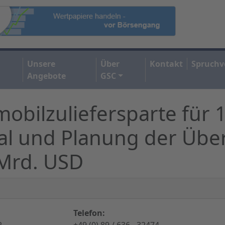
Unsere
Über
Kontakt
Spruchv
Angebote
GSC
obilzuliefersparte für 
tal und Planung der Üb
 Mrd. USD
Telefon:
2,
+49 (0) 89 / 636 - 32474