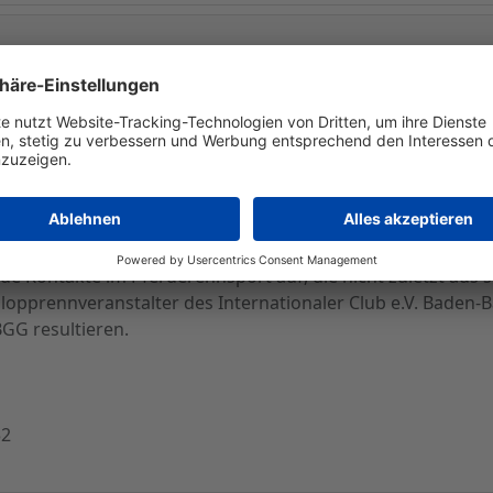
 Zellmann mit sofortiger Wirkung zum Vorstand der SPORT
trag zweier Mitglieder des Aufsichtsrates der Gesellschaf
ufgrund der Nichtteilnahme des dritten Mitgliedes des Aufs
ie dringend erforderliche Neubestellung eines Vorstandes
ufolge aufgrund seiner langjährigen Beratertätigkeit für 
abei baute er u.a. zwei Wettplattformen im Internet auf. 
 Kontakte im Pferderennsport auf, die nicht zuletzt aus se
lopprennveranstalter des Internationaler Club e.V. Baden
GG resultieren.
52