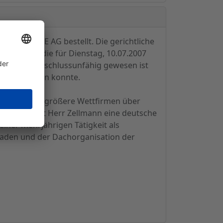
WETTEN.DE AG bestellt. Die gerichtliche
t, nachdem die für Dienstag, 10.07.2007
ichtsrates beschlussunfähig gewesen ist
 herbeiführen konnte.
verschiedene größere Wettfirmen über
Auch besitzt Herr Zellmann eine deutsche
iner mehrjährigen Tätigkeit als
-Baden und der Dachorganisation der