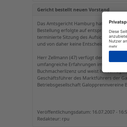
Gericht bestellt neuen Vorstand
Das Amtsgericht Hamburg hat Herrn Klaus
Bestellung erfolgte auf entsprechenden An
terminierte Sitzung des Aufsichtsrates a
und von daher keine Entscheidung über d
Herr Zellmann (47) verfügt den Angaben z
umfangreiche Erfahrungen im Wettmarkt. D
Buchmacherlizenz und weist hervorragende
Geschäftsführer des Marktführers der Ga
Betriebsgesellschaft Galopprennvereine B
Veröffentlichungsdatum: 16.07.2007 - 16:
Redakteur: rpu