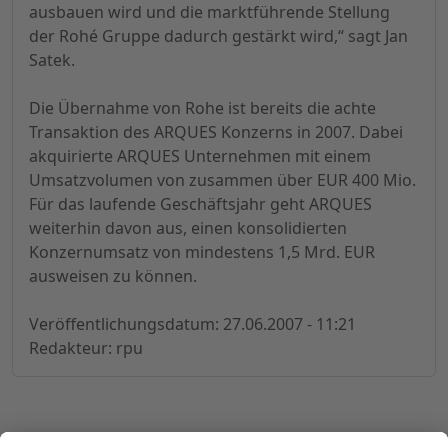
ausbauen wird und die marktführende Stellung
der Rohé Gruppe dadurch gestärkt wird,“ sagt Jan
Satek.
Die Übernahme von Rohe ist bereits die achte
Transaktion des ARQUES Konzerns in 2007. Dabei
akquirierte ARQUES Unternehmen mit einem
Umsatzvolumen von zusammen über EUR 400 Mio.
Für das laufende Geschäftsjahr geht ARQUES
weiterhin davon aus, einen konsolidierten
Konzernumsatz von mindestens 1,5 Mrd. EUR
ausweisen zu können.
Veröffentlichungsdatum: 27.06.2007 - 11:21
Redakteur: rpu