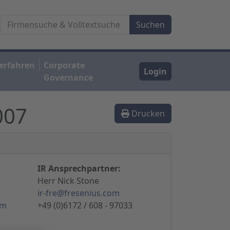
erfahren
Corporate
Login
Governance
007
Drucken
IR Ansprechpartner:
Herr Nick Stone
ir-fre@fresenius.com
om
+49 (0)6172 / 608 - 97033