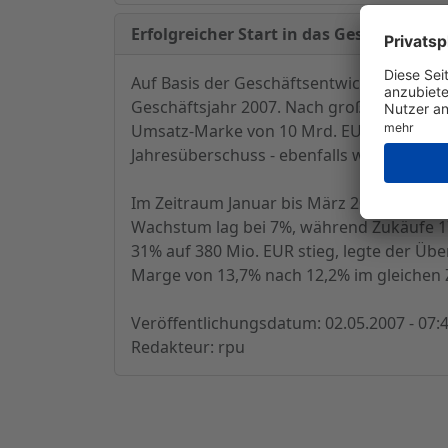
Erfolgreicher Start in das Geschäftsjahr
Auf Basis der Geschäftsentwicklung im 1.
Geschäftsjahr 2007. Nach großen Zukäufe
Umsatz-Marke von 10 Mrd. EUR. Im laufen
Jahresüberschuss - ebenfalls währungsbere
Im Zeitraum Januar bis März 2006 legte d
Wachstum lag bei 7%, während Zukäufe 1
31% auf 380 Mio. EUR stieg, legte der Ü
Marge von 13,7% nach 12,2% im gleichen 
Veröffentlichungsdatum: 02.05.2007 - 07:
Redakteur: rpu