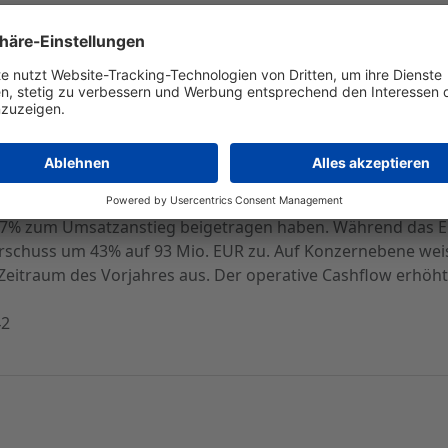
 2007
 Quartal bekräftigte die Fresenius AG heute den Ende Febr
n im Klinik- und Dialysebereich übertraf das Unternehmen 
den Geschäftsjahr 2007 soll der Konzernumsatz währungsb
inigt - um 20 bis 25% klettern.
er Umsatz um 16% auf 2,77 Mrd. EUR zu. Währungsbereinigt
7% zum Umsatzanstieg beigetragen haben. Während das Er
berschuss um 43% auf 93 Mio. EUR zu. Auf Konzernebene wei
Zeitraum des Vorjahres aus. Der operative Cashflow erhöht
42