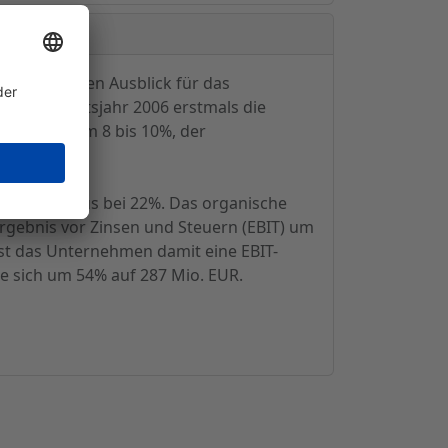
uar gegebenen Ausblick für das
im Geschäftsjahr 2006 erstmals die
ereinigt um 8 bis 10%, der
 lag das Plus bei 22%. Das organische
gebnis vor Zinsen und Steuern (EBIT) um
st das Unternehmen damit eine EBIT-
e sich um 54% auf 287 Mio. EUR.