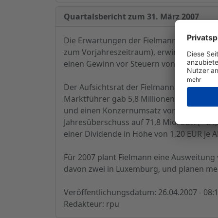
Quartalsbericht zum 31. März 2007
Die Erwartungen der Fielmann AG an das er
zum Vorjahreszeitraum), erwirtschaftete 
einen Gewinn vor Steuern von 29,3 Mio. E
Der Aufsichtsrat der Fielmann AG hat in s
Marktführer gab 5,8 Millionen Brillen ab (
und einen Konzernumsatz von 792,9 Mio. E
Jahresüberschuss auf 71,8 Mio. EUR (+ 2
einer Dividende in Höhe von 1,20 EUR je Ak
Für 2007 plant Fielmann eine Ausweitung
davon zwei in Luxemburg, und planen mehr
Veröffentlichungsdatum: 26.04.2007 - 08:
Redakteur: rpu