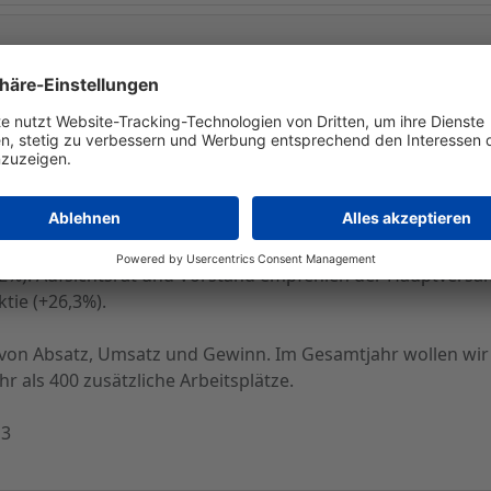
ste Quartal des Geschäftsjahres 2007 haben sich erfüllt. F
einen Außenumsatz von 243,0 Mio. EUR (+ 7,7%), einen Konz
UR (+ 16,9%) und einen Jahresüberschuss von 19,3 Mio. EUR 
einer letzten Sitzung den Jahres- und Konzernabschluss für 
Vorjahr: 5,7 Millionen Stück), erzielte einen Außenumsatz v
UR (Vorjahr: 733,1 Mio. EUR). Der Gewinn vor Steuern stieg
4,2%). Aufsichtsrat und Vorstand empfehlen der Hauptversa
tie (+26,3%).
 von Absatz, Umsatz und Gewinn. Im Gesamtjahr wollen wir
 als 400 zusätzliche Arbeitsplätze.
13