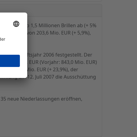
ielmann gab 1,5 Millionen Brillen ab (+ 5%
ernumsatz von 203,6 Mio. EUR (+ 5,9%),
(+ 14,7%).
das Geschäftsjahr 2006 festgestellt. Der
on 913,4 Mio. EUR (Vorjahr: 843,0 Mio. EUR)
 auf 106,9 Mio. EUR (+ 23,9%), der
mmlung am 12. Juli 2007 die Ausschüttung
 35 neue Niederlassungen eröffnen,