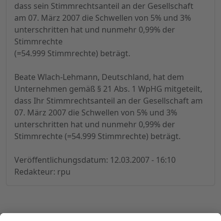
dass sein Stimmrechtsanteil an der Gesellschaft
am 07. März 2007 die Schwellen von 5% und 3%
unterschritten hat und nunmehr 0,99% der
Stimmrechte
(=54.999 Stimmrechte) beträgt.
Beate Wlach-Lehmann, Deutschland, hat dem
Unternehmen gemäß § 21 Abs. 1 WpHG mitgeteilt,
dass Ihr Stimmrechtsanteil an der Gesellschaft am
07. März 2007 die Schwellen von 5% und 3%
unterschritten hat und nunmehr 0,99% der
Stimmrechte (=54.999 Stimmrechte) beträgt.
Veröffentlichungsdatum: 12.03.2007 - 16:10
Redakteur: rpu