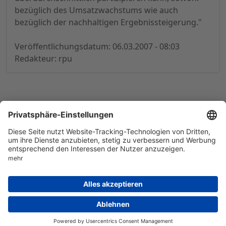
bezüglich des Umsatzwachstums wie auch
bezüglich der nachhaltigen Ergebnissteigerung."
Veröffentlichungsdatum: 06.03.2007 - 08:03
Redakteur: rpu
© 1998-
2026
by GSC Research GmbH
Impressum
Datenschutz