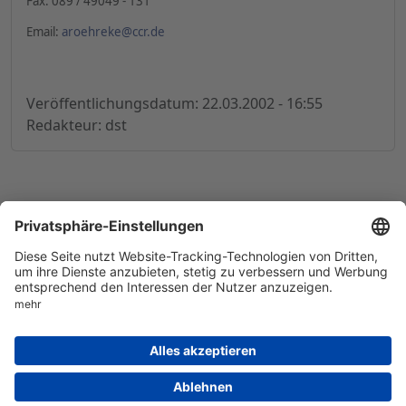
Fax: 089 / 49049 - 131
Email:
aroehreke@ccr.de
Veröffentlichungsdatum: 22.03.2002 - 16:55
Redakteur: dst
© 1998-
2026
by GSC Research GmbH
Impressum
Datenschutz