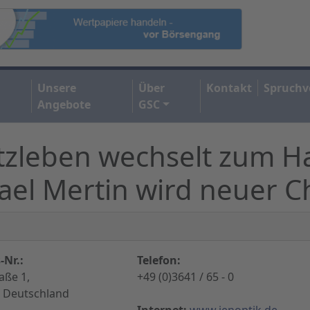
Unsere
Über
Kontakt
Spruchv
Angebote
GSC
tzleben wechselt zum Ha
ael Mertin wird neuer C
-Nr.:
Telefon:
aße 1,
+49 (0)3641 / 65 - 0
, Deutschland
Internet:
www.jenoptik.de