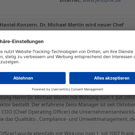
Haniel-Konzern. Dr. Michael Mertin wird neuer Chef
ar Späth, hat im Anschluss an eine außerordentliche Aufsic
JENOPTIK AG bekannt gegeben. Durch den Wunsch von Her
eln, seien personelle Neube-setzungen im Vorstand der JE
ndniserklärung zur Aufhebung des Vorstandsvertrags von H
 2003 Vorstandsvorsitzender der JENOPTIK AG und verantwort
Investor und Public Relations, Corporate Governance und al
itzung Herrn Dr. Michael Mertin mit Wirkung zum 1. Juli 20
tor bestellt. Der erfahrene Zeiss-Manager ist seit Oktobe
 COO (Chief Operating Officer) die Unternehmensentwicklu
e das Qualitäts-, Compliance- und Umweltmanagement, die
ficer) wurde ebenfalls mit Wirkung zum 1. Juli 2007 Frank Ei