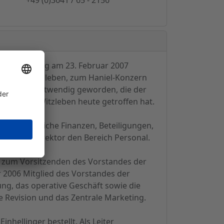
htsratssitzung am 23. Februar 2007
rn von Witzleben, zum Haniel-Konzern
NOPTIK AG notwendig geworden, die der
errn von Witzleben heute getroffen hat.
et die Bereiche Finanzen, Beteiligungen,
s Arbeitsdirektor den Bereich Personal.
07 zum Vorsitzenden des Vorstandes der
r 2006 Mitglied des Vorstandes der
ng, das operative Geschäft sowie die
 Revision und das Zentrale Marketing.
nhellinger bestellt. Als Leiter