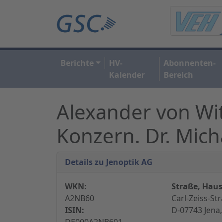
Berichte
HV-
Abonnenten-
Kalender
Bereich
Alexander von Wi
Konzern. Dr. Mich
Details zu Jenoptik AG
WKN:
Straße, Haus
A2NB60
Carl-Zeiss-Str
ISIN:
D-07743 Jena
DE000A2NB601