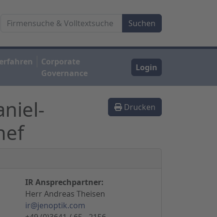
erfahren
Corporate
Login
Governance
niel-
Drucken
hef
IR Ansprechpartner:
Herr Andreas Theisen
ir@jenoptik.com
+49 (0)3641 / 65 - 2156