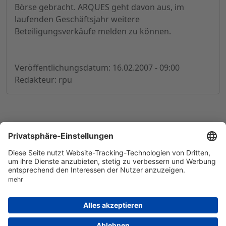
Börse gebracht. ARQUES geht davon aus, im
laufenden Geschäftsjahr weitere
Beteiligungsverkäufe melden zu können.
Veröffentlichungsdatum: 16.02.2007 - 09:00
Redakteur: rpu
© 1998-
2026
by GSC Research GmbH
Impressum
Datenschutz