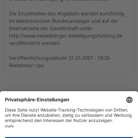
Die Einzelheiten des Angebots werden kurzfristig
im elektronischen Bundesanzeiger und auf der
Internetseite der Gesellschaft unter
http://www.heidelberger-beteiligungsholding.de
veröffentlicht werden.
Veröffentlichungsdatum: 31.01.2007 - 18:26
Redakteur: rpu
© 1998-
2026
by GSC Research GmbH
Impressum
Datenschutz