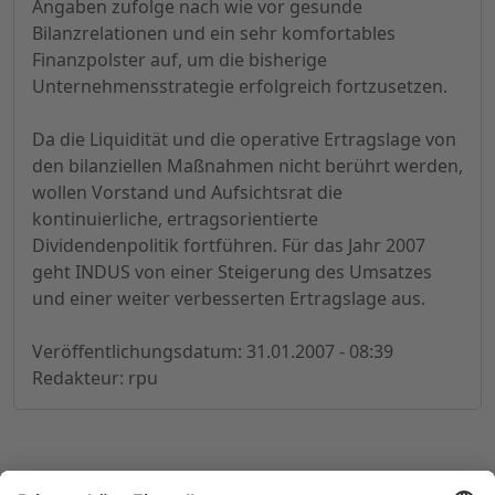
Angaben zufolge nach wie vor gesunde
Bilanzrelationen und ein sehr komfortables
Finanzpolster auf, um die bisherige
Unternehmensstrategie erfolgreich fortzusetzen.
Da die Liquidität und die operative Ertragslage von
den bilanziellen Maßnahmen nicht berührt werden,
wollen Vorstand und Aufsichtsrat die
kontinuierliche, ertragsorientierte
Dividendenpolitik fortführen. Für das Jahr 2007
geht INDUS von einer Steigerung des Umsatzes
und einer weiter verbesserten Ertragslage aus.
Veröffentlichungsdatum: 31.01.2007 - 08:39
Redakteur: rpu