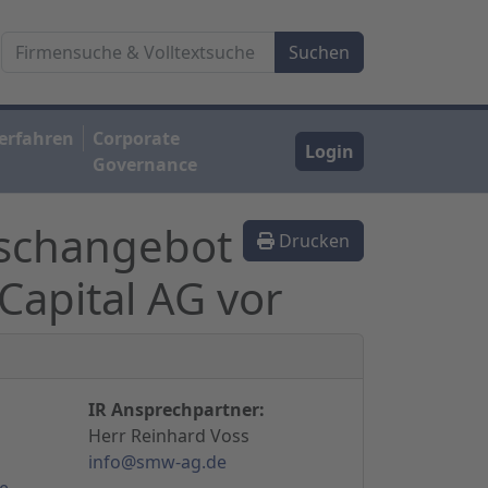
erfahren
Corporate
Login
Governance
uschangebot
Drucken
Capital AG vor
IR Ansprechpartner:
Herr Reinhard Voss
info@smw-ag.de
e