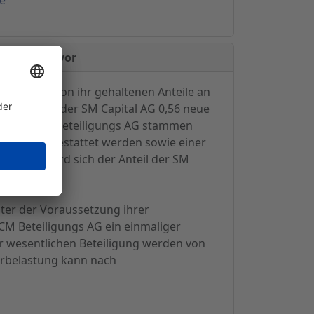
Capital AG vor
t für die von ihr gehaltenen Anteile an
je 1 Aktie der SM Capital AG 0,56 neue
ng der RCM Beteiligungs AG stammen
1.2007 ausgestattet werden sowie einer
gebotes wird sich der Anteil der SM
nter der Voraussetzung ihrer
CM Beteiligungs AG ein einmaliger
r wesentlichen Beteiligung werden von
erbelastung kann nach