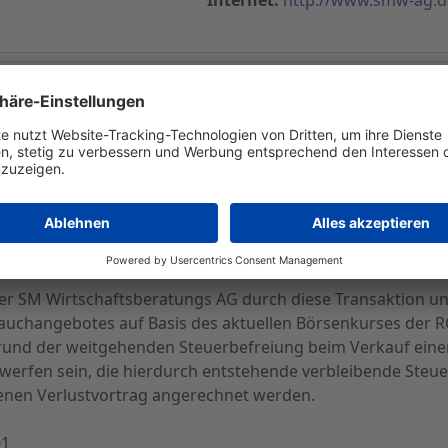
uschangebot für die Anteile an der Konzerntochter SM 
 von der RCM Beteiligungs AG ein privates Umtauschangebo
gen. Bei Annahme soll die SM Wirtschaftsberatungs AG für 
, die aus einer noch durchzuführenden Sachkapitalerhöhu
gungs AG sollen mit einer Gewinnberechtigung ab dem 01.0
iegen. Bei einer vollständigen Annahme dieses Umtauschan
ligungs AG von derzeit ca. 37% auf ca. 40% erhöhen.
der SM Wirtschaftsberatungs AG durch diese Transaktion u
uchangebotes auf Basis des aktuellen Börsenkurses der R
rund der weitgehenden Steuerbefreiung beim Verkauf eine
rwerfen sein, die hierdurch entstehende verbleibende Steu
en Verlustvortrag angerechnet werden.
01