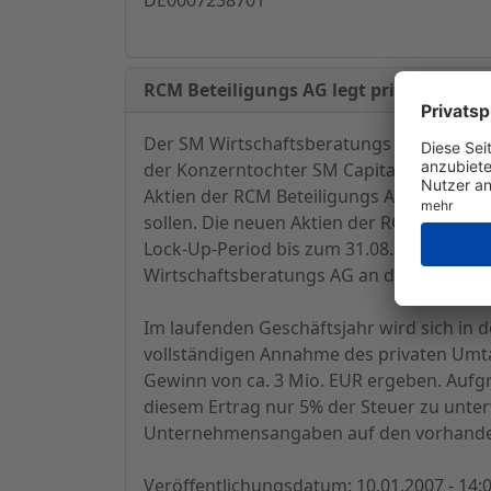
RCM Beteiligungs AG legt privates Umta
Der SM Wirtschaftsberatungs AG ist heute
der Konzerntochter SM Capital AG zugegan
Aktien der RCM Beteiligungs AG erhalten
sollen. Die neuen Aktien der RCM Beteili
Lock-Up-Period bis zum 31.08.2007 unterl
Wirtschaftsberatungs AG an der RCM Betei
Im laufenden Geschäftsjahr wird sich in 
vollständigen Annahme des privaten Umta
Gewinn von ca. 3 Mio. EUR ergeben. Aufg
diesem Ertrag nur 5% der Steuer zu unte
Unternehmensangaben auf den vorhanden
Veröffentlichungsdatum: 10.01.2007 - 14: