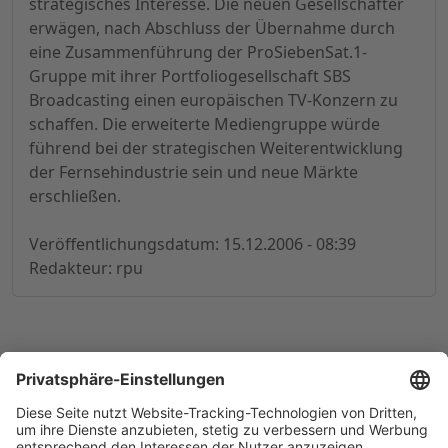
strategisches Interesse. Die neuen Gesellschafter
erwägen, nach Abschluss der Übernahme durch
eine Zusammenführung der ProSiebenSat.1-
Gruppe mit ihrer Portfoliogesellschaft SBS
Broadcasting einen europäischen TV-Konzern zu
schaffen. Die erweiterte Mediengruppe würde
führend bei der strategischen Weiterentwicklung
der Fernsehindustrie sein und neue Märkte
erschließen.
Veröffentlichungsdatum: 15.12.2006 - 08:39
Redakteur: rpu
© 1998-
2026
by GSC Research GmbH
Impressum
Datenschutz