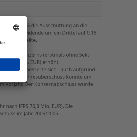
Wachenheim AG die Ausschüttung an die
ng der Dividende um ein Drittel auf 0,16
nstag mitteilte.
henheim Konzerns (erstmals ohne Sekt-
r 253,8 Mio. EUR) erhöht.
n (EBT) verbesserte sich - auch aufgrund
 Der Konzernjahresüberschuss konnte um
R im Vorjahr. Der Konzernabschluss wurde
hr nach IFRS 76,8 Mio. EUR). Die
chuss im Jahr 2005/2006.