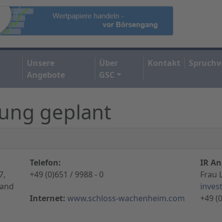
Unsere
Über
Kontakt
Spruchv
Angebote
GSC
ung geplant
Telefon:
IR An
7,
+49 (0)651 / 9988 - 0
Frau 
land
inves
Internet:
www.schloss-wachenheim.com
+49 (0