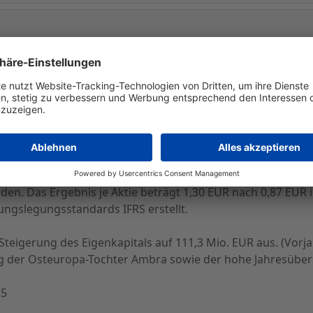
sjahrs 2005/2006 (30.6.) erhöht die Sektkellerei Schloss 
rden der Hauptversammlung am 7. Februar 2007 eine Anhebu
gen, wie das Sekthaus nach einer Aufsichtsratssitzung am Die
ahlen haben sich die Netto-Umsatzerlöse des Schloss Wac
laufenen Geschäftsjahr um 2,3% auf 259,7 Mio. EUR (Vorjah
 die EURpäischen Auslandsmärkte. Das Ergebnis vor Steuer
rordentlichen Erträgen - um 82% auf 17,5 (9,6) Mio. EUR.
erden. Das Ergebnis je Aktie beträgt 1,30 EUR nach 0,87 EU
ngslegungsstandards IFRS erstellt.
Steigerung des Eigenkapitals auf 111,3 Mio. EUR aus. (Vorja
 der Osteuropa-Tochter Ambra sowie der hohe Jahresübers
55