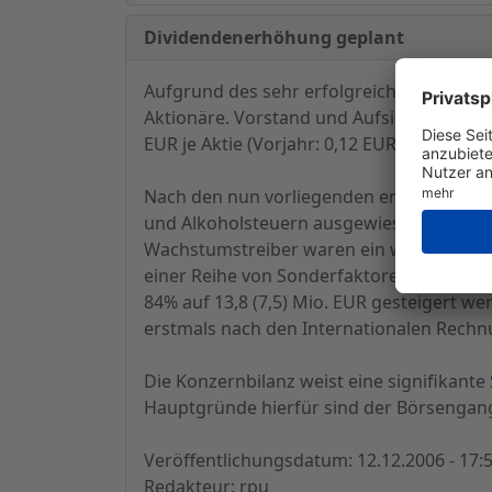
Dividendenerhöhung geplant
Aufgrund des sehr erfolgreichen Geschäft
Aktionäre. Vorstand und Aufsichtsrat we
EUR je Aktie (Vorjahr: 0,12 EUR) vorschla
Nach den nun vorliegenden endgültigen Z
und Alkoholsteuern ausgewiesen) im abge
Wachstumstreiber waren ein weiteres Mal
einer Reihe von Sonderfaktoren und auße
84% auf 13,8 (7,5) Mio. EUR gesteigert w
erstmals nach den Internationalen Rechnu
Die Konzernbilanz weist eine signifikante 
Hauptgründe hierfür sind der Börsengang
Veröffentlichungsdatum: 12.12.2006 - 17:
Redakteur: rpu