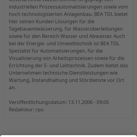
industriellen Prozessautomatisierungen sowie vom
hoch technologisierten Anlagenbau. BEA TDL bietet
hier seinen Kunden Lösungen für die
Tagebauentwässerung, für Wasserüberleitungen
sowie für den Bereich Wasser und Abwasser. Auch
bei der Energie- und Umwelttechnik ist BEA TDL
Spezialist für Automatisierungen, für die
Visualisierung von Arbeitsprozessen sowie für die
Errichtung der E- und Leittechnik. Zudem bietet das
Unternehmen technische Dienstleistungen wie
Wartung, Instandhaltung und Stördienste vor Ort
an.
Veröffentlichungsdatum: 13.11.2006 - 09:05
Redakteur: rpu